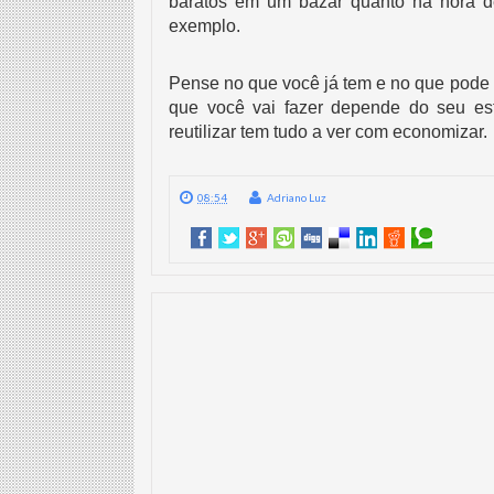
baratos em um bazar quanto na hora d
exemplo. 
Pense no que você já tem e no que pode s
que você vai fazer depende do seu est
reutilizar tem tudo a ver com economizar.
08:54
Adriano Luz