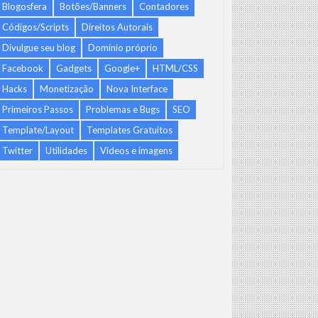
Blogosfera
Botões/Banners
Contadores
Códigos/Scripts
Direitos Autorais
Divulgue seu blog
Domínio próprio
Facebook
Gadgets
Google+
HTML/CSS
Hacks
Monetização
Nova Interface
Primeiros Passos
Problemas e Bugs
SEO
Template/Layout
Templates Gratuitos
Twitter
Utilidades
Vídeos e imagens