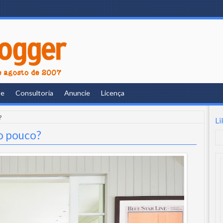
re
Consultoria
Anuncie
Licença
?
Li
o pouco?