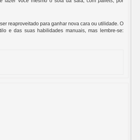
e fazer você mesmo o sofá da sala, com 
pallets
, por 
er reaproveitado para ganhar nova cara ou utilidade. O 
ilo e das suas habilidades manuais, mas lembre-se: 