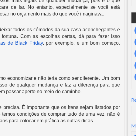
essos mais legais de qualquer mudança, pois é o que 
ra de lar. No entanto, especialmente se você está 
esar no orçamento mais do que você imaginava.
 deixar todos os cômodos da sua casa aconchegantes e 
rtuna. Com as escolhas certas, dá para fazer isso 
rtas de Black Friday
, por exemplo, é um bom começo. 
mo economizar e não teria como ser diferente. Um bom 
asso de qualquer mudança e faz a diferença para que 
sem passar aperto no meio do caminho.
R
precisa. É importante que os itens sejam listados por 
 temos condições de comprar tudo de uma vez, não é 
os para colocar em prática as outras dicas.
M