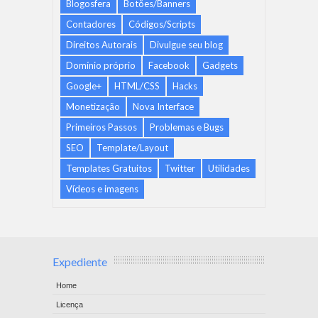
Blogosfera
Botões/Banners
Contadores
Códigos/Scripts
Direitos Autorais
Divulgue seu blog
Domínio próprio
Facebook
Gadgets
Google+
HTML/CSS
Hacks
Monetização
Nova Interface
Primeiros Passos
Problemas e Bugs
SEO
Template/Layout
Templates Gratuitos
Twitter
Utilidades
Vídeos e imagens
Expediente
Home
Licença