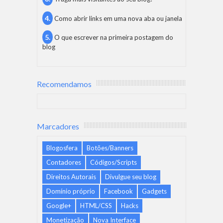
Como abrir links em uma nova aba ou janela
O que escrever na primeira postagem do
blog
Recomendamos
Marcadores
Blogosfera
Botões/Banners
Contadores
Códigos/Scripts
Direitos Autorais
Divulgue seu blog
Domínio próprio
Facebook
Gadgets
Google+
HTML/CSS
Hacks
Monetização
Nova Interface