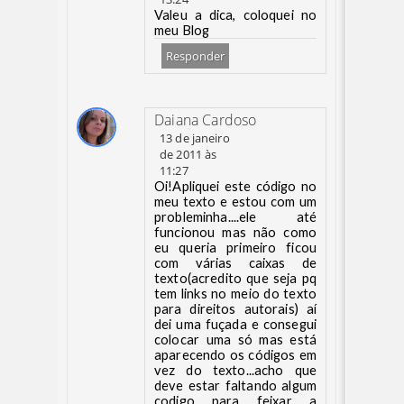
Valeu a dica, coloquei no
meu Blog
Responder
Daiana Cardoso
13 de janeiro
de 2011 às
11:27
Oi!Apliquei este código no
meu texto e estou com um
probleminha....ele até
funcionou mas não como
eu queria primeiro ficou
com várias caixas de
texto(acredito que seja pq
tem links no meio do texto
para direitos autorais) aí
dei uma fuçada e consegui
colocar uma só mas está
aparecendo os códigos em
vez do texto...acho que
deve estar faltando algum
codigo para feixar a