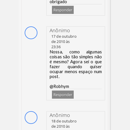
obrigado
Responder
Anônimo
17 de outubro
de 2010 às
23:36
Nossa, como algumas
coisas são tão simples não
é mesmo? Agora sei o que
fazer quando quiser
ocupar menos espaço num
post.
@Robhym
Responder
Anônimo
18 de outubro
de 2010 às