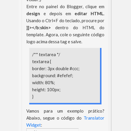
Entre no painel do Blogger, clique em
design
e depois em
editar HTML
.
Usando o Ctrl+F do teclado, procure por
]]></b:skin>
dentro do HTML do
template. Agora, cole o seguinte código
logo acima dessa tag e salve.
/** textarea */
textarea {
border: 3px double #ccc;
background: #efefef;
width: 80%;
height: 100px;
}
Vamos para um exemplo prático?
Abaixo, segue o código do
Translator
Widget
: