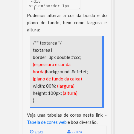
Podemos alterar a cor da borda e do
plano de fundo, bem como largura e
altura:
/** textarea */
textarea {
border: 3px double #ccc;
(espessura e cor da
borda)
background: #efefef;
(plano de fundo da caixa)
width: 80%;
(largura)
height: 100px;
(altura)
}
Veja uma tabelas de cores neste link –
Tabela de cores web
e boa diversão.
14:34
Juliana