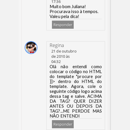
17:36
Muito bom Juliana!
Procurava isso à tempos.
Valeu pela dica!
Responder
Regina
21 de outubro
de 2010 às
04:32
Olá não entendi como
colocar o código no HTML
do template "procure por
]]> dentro do HTML do
template. Agora, cole o
seguinte código logo acima
dessa tag e salve. ACIMA
DA TAG? QUER DIZER
ANTES OU DEPOIS DA
TAG?...ME PERDOE MAS
NÃO ENTENDI
Responder