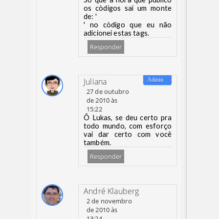
os còdigos sai um monte
de: '
' no còdigo que eu não
adicionei estas tags.
Responder
Juliana
27 de outubro
de 2010 às
15:22
Ô Lukas, se deu certo pra
todo mundo, com esforço
vai dar certo com você
também.
Responder
André Klauberg
2 de novembro
de 2010 às
13:24