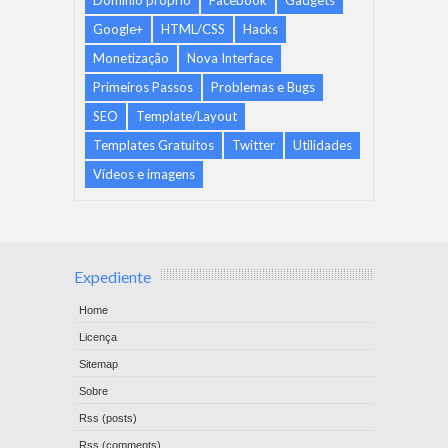
Google+
HTML/CSS
Hacks
Monetização
Nova Interface
Primeiros Passos
Problemas e Bugs
SEO
Template/Layout
Templates Gratuitos
Twitter
Utilidades
Vídeos e imagens
Expediente
Home
Licença
Sitemap
Sobre
Rss (posts)
Rss (comments)