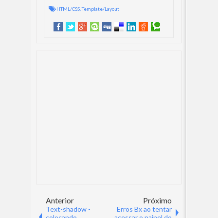
HTML/CSS
,
Template/Layout
Anterior
Próximo
Text-shadow -
Erros Bx ao tentar
colocando
acessar o painel do