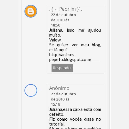
. { - _Pedriim }' .
22 de outubro
de 2010 às
18:50
Juliana, isso me ajudou
muito.
Valew
Se quiser ver meu blog,
está aqui:
http://animes-
pepeto.blogspot.com/
Responder
Anônimo
27 de outubro
de 2010 às
15:19
Juliana,essa caixa està com
defeito.
Fiz como vocêe disse no
tutorial.
Sò que a hora que publico