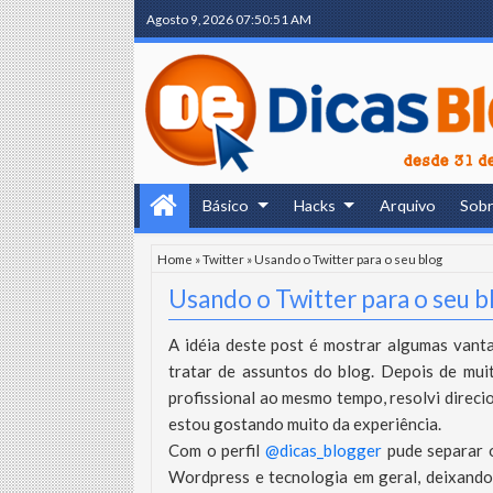
Agosto 9, 2026
07:50:52 AM
Básico
Hacks
Arquivo
Sob
Home
»
Twitter
»
Usando o Twitter para o seu blog
Usando o Twitter para o seu b
A idéia deste post é mostrar algumas vant
tratar de assuntos do blog. Depois de mui
profissional ao mesmo tempo, resolvi direci
estou gostando muito da experiência.
Com o perfil
@dicas_blogger
pude separar o
Wordpress e tecnologia em geral, deixando