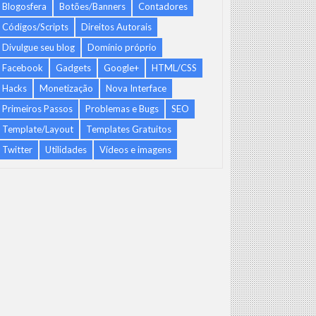
Blogosfera
Botões/Banners
Contadores
Códigos/Scripts
Direitos Autorais
Divulgue seu blog
Domínio próprio
Facebook
Gadgets
Google+
HTML/CSS
Hacks
Monetização
Nova Interface
Primeiros Passos
Problemas e Bugs
SEO
Template/Layout
Templates Gratuitos
Twitter
Utilidades
Vídeos e imagens