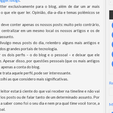
logger/blogs
.
ter exclusivamente para o blog, além de dar um ar mais
a o que ele quer ler. Opinião, dia-a-dia e temas polêmicos se
 deve conter apenas os nossos posts: muito pelo contrário,
 é centralizar em um mesmo local os nossos artigos e os de
 assunto.
divulgo meus posts do dia, relembro alguns mais antigos e
 dos grandes portais de tecnologia.
or os dois perfis – o do blog e o pessoal – e deixar que ele
e. Apesar disso, por questões pessoais (que os mais antigos
r apenas a conta do blog.
 trata aquele perfil, pode ser interessante.
olhi as que considero mais significativas.
R
u leitor estará ciente do que vai receber na timeline e não vai
rios posts ou de falar tanto de um determinado assunto. Por
 a saber como foi o seu dia e nem pra qual time você torce, a
M
oal.