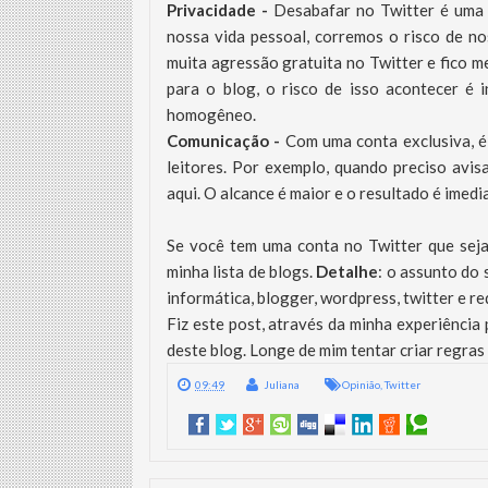
Privacidade -
Desabafar
no Twitter é uma
nossa vida pessoal, corremos o risco de n
muita agressão gratuita no Twitter e fico 
para o blog, o risco de isso acontecer é 
homogêneo.
Comunicação -
Com uma conta exclusiva, é
leitores. Por exemplo, quando preciso avis
aqui. O alcance é maior e o resultado é imedi
Se você tem uma conta no Twitter que seja s
minha lista de blogs.
Detalhe
: o assunto do 
informática, blogger, wordpress, twitter e re
Fiz este post, através da minha experiência
deste blog. Longe de mim tentar criar regras 
09:49
Juliana
Opinião
,
Twitter