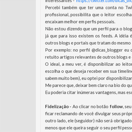
interessantes -
https://twitter.com/dicas_b
Percebi também que ter uma conta no Twit
profissional, possibilita que o leitor escolh
encaixam melhor em perfis pessoais.
Não estou dizendo que um perfil para o blog
já que para isso existem os feeds. A idéia
outros blogs e portais que tratam do mesmo
Por exemplo: no perfil @dicas_blogger eu 
retuito artigos relevantes de outros blogs e
O ideal, a meu ver, é disponibilizar ao leit
escolha o que deseja receber em sua timelin
sabem muito bem), eu optei por disponibiliza
Me parece que, deixar bem claro na bio do que
Eu poderia citar inúmeras vantagens, mas esc
Fidelização -
Ao
clicar no botão
follow
, se
ficar reclamando de você divulgar seus próp
outro lado, ele (seguidor) não será obrigado
menos que ele queira seguir o seu perfil pess