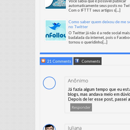
Você sabia que é possível publicar
automaticamente seus posts no Twi
Com o IFTTT seus artigos s
[...]
Como saber quem deixou de me s
no Twitter
O Twitter já não é a rede social mais
badalada da internet, pois o Facebo
tornou o queridinho
[...]
21 Comments
Comments
Anônimo
Já fazia algum tempo que eu est
blogs, mas andava meio em dúvid
Depois de ler esse post, passei a
Responder
Juliana