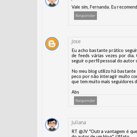
Vale sim, Fernanda. Eu recomend
Responder
Jose
Eu acho bastante prático seguir
de feeds várias vezes por dia
seguir o perfil pessoal do autor 
No meu blog utilizo há bastante
peco por não interagir muito co
que tem muito mais seguidores d
Abs
Responder
Juliana
RT @JV "Outra vantagem é que 
do autor de um blog." //#fato