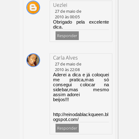
Uezlei
27 de maio de
2010 às 00:05
Obrigado pela excelente
dica.
Responder
Carla Alves
27 de maio de
2010 às 22:08
Aderei a dica e já coloquei
me pratica,mas só
consegui colocar na
sidebar,mas mesmo
assim adorei
beijos!!!
http://reinodablackqueen.bl
ogspot.com/
Responder