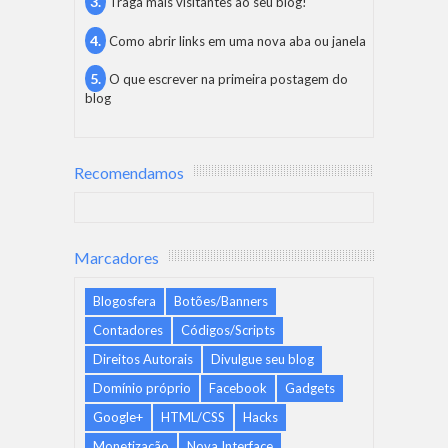
Traga mais visitantes ao seu blog!
Como abrir links em uma nova aba ou janela
O que escrever na primeira postagem do
blog
Recomendamos
Marcadores
Blogosfera
Botões/Banners
Contadores
Códigos/Scripts
Direitos Autorais
Divulgue seu blog
Domínio próprio
Facebook
Gadgets
Google+
HTML/CSS
Hacks
Monetização
Nova Interface