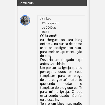
Comments
Zerfas
12 de agosto
de 2009 às
16:31
Oi Juliana!!
eu cheguei ao seu blog
ontem ... na busca de como
usar os codigos em html,
para melhor apresentação
do blog.
Deveria ter chegado aqui
antes ...hihihihihi
Um pastor da igreja que eu
perteço , usou os seus
templates para os blogs
dele, e eu gostei muito, to
querendo mudar o
template do blog que eu fiz
para minha igreja. O que
está sendo usado não fui
eu q escolhi.
Tenho um blog mas muito