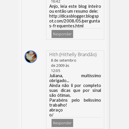
16:42
Anjo, leia este blog inteiro
ou então um resumo dele:
http://dicasblogger.blogsp
ot.com/2008/05/pergunta
s-frequentes.html
Responder
Hith (Hithelly Brandão)
8 de setembro
de 2009 às
12:05
Juliana, muitíssimo
obrigado...
Ainda não li por completo
suas dicas que por sinal
são ótimas.
Parabéns pelo belíssimo
trabalho!
abraço
o/
Responder