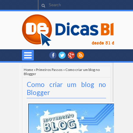
Home
»
Primeiros Passos
»
Como criar um blog no
Blogger
Como criar um blog no
Blogger