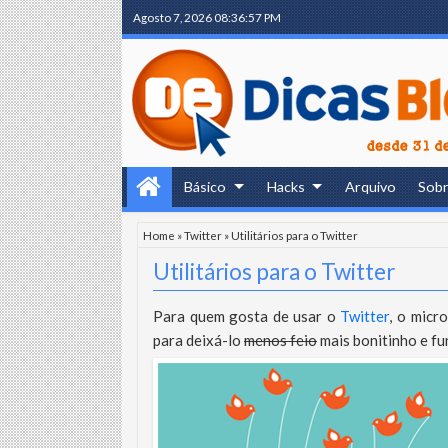
Agosto 7, 2026
08:36:58 PM
Básico
Hacks
Arquivo
Sob
Home
»
Twitter
»
Utilitários para o Twitter
Utilitários para o Twitter
Para quem gosta de usar o
Twitter
, o micr
para deixá-lo
menos feio
mais bonitinho e fu