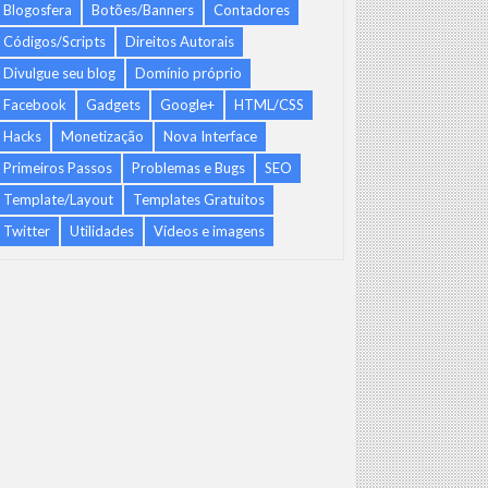
Blogosfera
Botões/Banners
Contadores
Códigos/Scripts
Direitos Autorais
Divulgue seu blog
Domínio próprio
Facebook
Gadgets
Google+
HTML/CSS
Hacks
Monetização
Nova Interface
Primeiros Passos
Problemas e Bugs
SEO
Template/Layout
Templates Gratuitos
Twitter
Utilidades
Vídeos e imagens