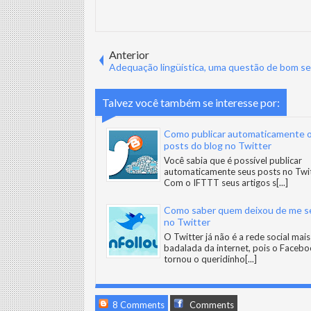
Anterior
Adequação lingüística, uma questão de bom s
Talvez você também se interesse por:
Como publicar automaticamente 
posts do blog no Twitter
Você sabia que é possível publicar
automaticamente seus posts no Twi
Com o IFTTT seus artigos s
[...]
Como saber quem deixou de me s
no Twitter
O Twitter já não é a rede social mais
badalada da internet, pois o Facebo
tornou o queridinho
[...]
8 Comments
Comments