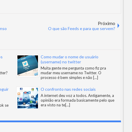
Próximo
enso
O que são Feeds e para que servem?
os
Como mudar o nome de usuário
(username) no twitter
Muita gente me pergunta como fiz pra
tter?
mudar meu username no Twitter. O
processo é bem simples e não
[...]
eguir
O confronto nas redes sociais
A internet deu voz a todos. Antigamente, a
opinião era formada basicamente pelo que
era visto na te
[...]
ok se