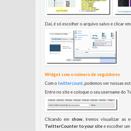
Daí, é só escolher o arquivo salvo e clicar e
Widget com o número de seguidores
Com o
twittercount
, podemos ver nossas est
Entre no site e coloque o seu username do Tw
Clicando em
show
, iremos visualizar as 
TwitterCounter to your site
e escolher um 