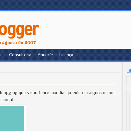
re
Consultoria
Anuncie
Licença
Li
oblogging que virou febre mundial, já existem alguns mimos
ncional.