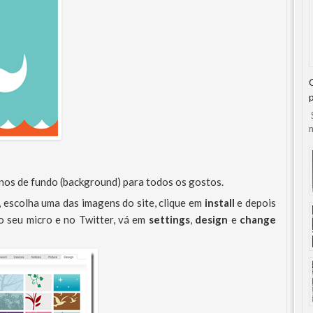
S
n
nos de fundo (background) para todos os gostos.
, escolha uma das imagens do site, clique em
install
e depois
o seu micro e no Twitter, vá em
settings
,
design
e
change