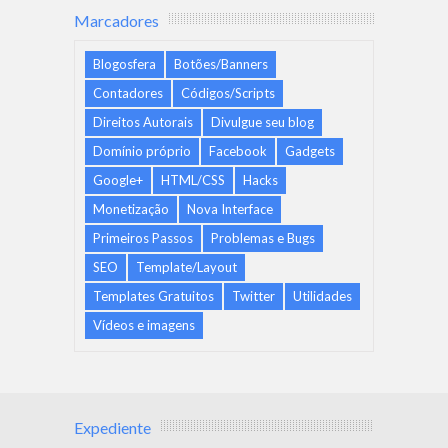
Marcadores
Blogosfera
Botões/Banners
Contadores
Códigos/Scripts
Direitos Autorais
Divulgue seu blog
Domínio próprio
Facebook
Gadgets
Google+
HTML/CSS
Hacks
Monetização
Nova Interface
Primeiros Passos
Problemas e Bugs
SEO
Template/Layout
Templates Gratuitos
Twitter
Utilidades
Vídeos e imagens
Expediente