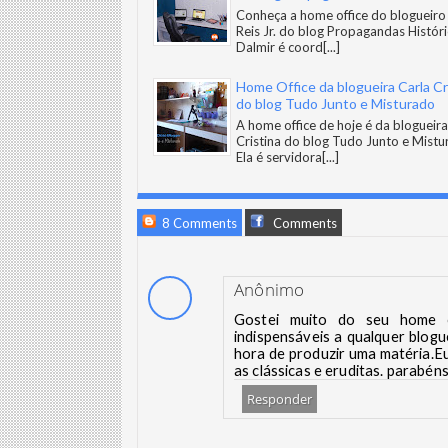
Conheça a home office do blogueiro
Reis Jr. do blog Propagandas Históri
Dalmir é coord
[...]
Home Office da blogueira Carla Cr
do blog Tudo Junto e Misturado
A home office de hoje é da blogueira
Cristina do blog Tudo Junto e Mistu
Ela é servidora
[...]
8 Comments
Comments
Anônimo
Gostei muito do seu home o
indispensáveis a qualquer blogu
hora de produzir uma matéria.E
as clássicas e eruditas. parabé
Responder