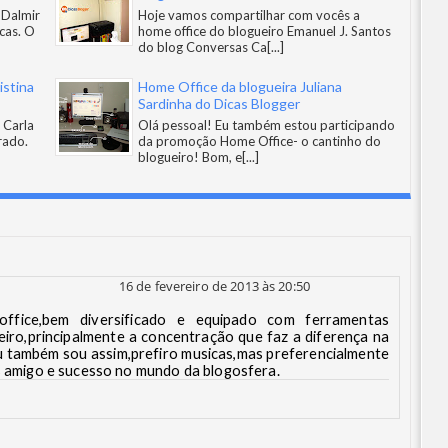
 Dalmir
Hoje vamos compartilhar com vocês a
cas. O
home office do blogueiro Emanuel J. Santos
do blog Conversas Ca
[...]
istina
Home Office da blogueira Juliana
Sardinha do Dicas Blogger
 Carla
Olá pessoal! Eu também estou participando
rado.
da promoção Home Office- o cantinho do
blogueiro! Bom, e
[...]
16 de fevereiro de 2013 às 20:50
ffice,bem diversificado e equipado com ferramentas
eiro,principalmente a concentração que faz a diferença na
u também sou assim,prefiro musicas,mas preferencialmente
ns amigo e sucesso no mundo da blogosfera.