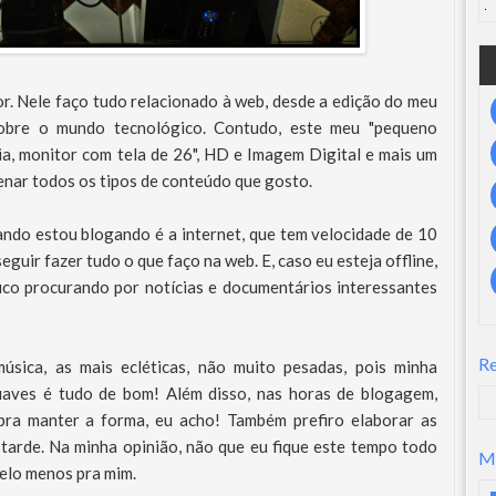
. Nele faço tudo relacionado à web, desde a edição do meu
sobre o mundo tecnológico. Contudo, este meu "pequeno
a, monitor com tela de 26", HD e Imagem Digital e mais um
enar todos os tipos de conteúdo que gosto.
ndo estou blogando é a internet, que tem velocidade de 10
eguir fazer tudo o que faço na web. E, caso eu esteja offline,
ico procurando por notícias e documentários interessantes
R
sica, as mais ecléticas, não muito pesadas, pois minha
uaves é tudo de bom! Além disso, nas horas de blogagem,
pra manter a forma, eu acho! Também prefiro elaborar as
tarde. Na minha opinião, não que eu fique este tempo todo
M
pelo menos pra mim.