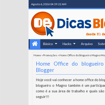
Agosto 6, 2026
04:39:23 AM
Básico
Hacks
Arquivo
Sob
Home
»
Promoções
»
Home Office do blogueiro Magno Mor
Home Office do blogueir
Blogger
Hoje você vai conhecer a home office do b
blogueiro o Magno também é um participan
como é a sua área de trabalho e quais são 
seguir!!!