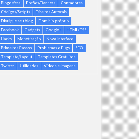
Blogosfera
Botões/Banners
Contadores
Códigos/Scripts
Direitos Autorais
Divulgue seu blog
Domínio próprio
Facebook
Gadgets
Google+
HTML/CSS
Hacks
Monetização
Nova Interface
Primeiros Passos
Problemas e Bugs
SEO
Template/Layout
Templates Gratuitos
Twitter
Utilidades
Vídeos e imagens