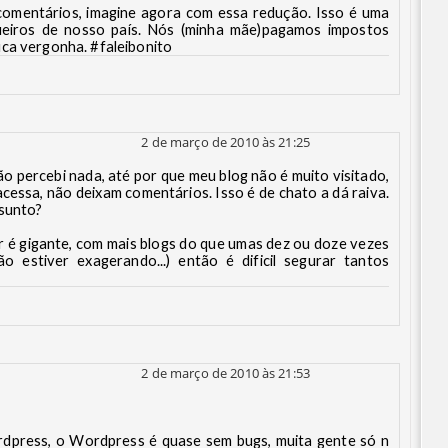
comentários, imagine agora com essa redução. Isso é uma
ueiros de nosso país. Nós (minha mãe)pagamos impostos
ca vergonha. #faleibonito
2 de março de 2010 às 21:25
não percebi nada, até por que meu blog não é muito visitado,
essa, não deixam comentários. Isso é de chato a dá raiva.
ssunto?
r é gigante, com mais blogs do que umas dez ou doze vezes
o estiver exagerando...) então é dificil segurar tantos
2 de março de 2010 às 21:53
rdpress, o Wordpress é quase sem bugs, muita gente só n