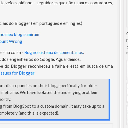
ta veio rapidinho – seguidores que não usam os contadores,
ciais do Blogger ( em português e em inglês)
 no meu blog sumiram
Count Wrong
S
esma coisa -
Bug no sistema de comentários
.
n
os dos engenheiros do Google. Aguardemos.
e do Blogger reconheceu a falha e está em busca de uma
ssues for Blogger
 discrepancies on their blog, specifically for older
imeframe. We have isolated the underlying problem
hortly.
ng from BlogSpot to a custom domain, it may take up to a
mpletely (and this is expected).