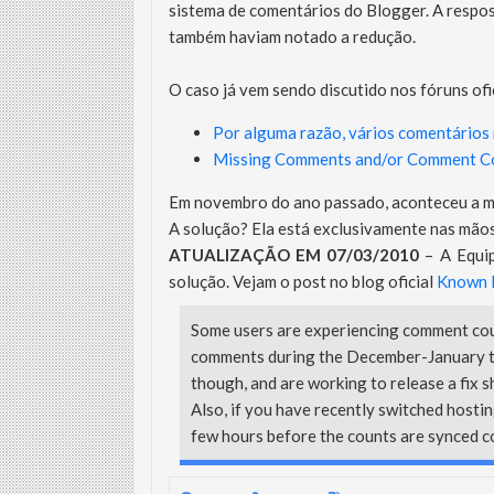
sistema de comentários do Blogger. A respos
também haviam notado a redução.
O caso já vem sendo discutido nos fóruns ofi
Por alguma razão, vários comentários
Missing Comments and/or Comment 
Em novembro do ano passado, aconteceu a m
A solução? Ela está exclusivamente nas mã
ATUALIZAÇÃO EM 07/03/2010
– A Equip
solução. Vejam o post no blog oficial
Known I
Some users are experiencing comment count
comments during the December-January t
though, and are working to release a fix s
Also, if you have recently switched hosti
few hours before the counts are synced co