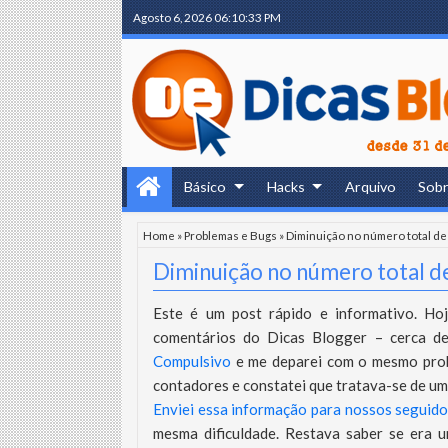
Agosto 6, 2026
06:10:34 PM
Básico
Hacks
Arquivo
Sob
Home
»
Problemas e Bugs
»
Diminuição no número total d
Diminuição no número total d
Este é um post rápido e informativo. Ho
comentários do Dicas Blogger – cerca d
Compulsivo
e me deparei com o mesmo prob
contadores e constatei que tratava-se de um
Enviei essa informação para nossos seguido
mesma dificuldade. Restava saber se era 