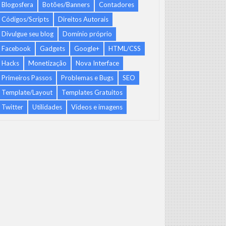
Blogosfera
Botões/Banners
Contadores
Códigos/Scripts
Direitos Autorais
Divulgue seu blog
Domínio próprio
Facebook
Gadgets
Google+
HTML/CSS
Hacks
Monetização
Nova Interface
Primeiros Passos
Problemas e Bugs
SEO
Template/Layout
Templates Gratuitos
Twitter
Utilidades
Vídeos e imagens