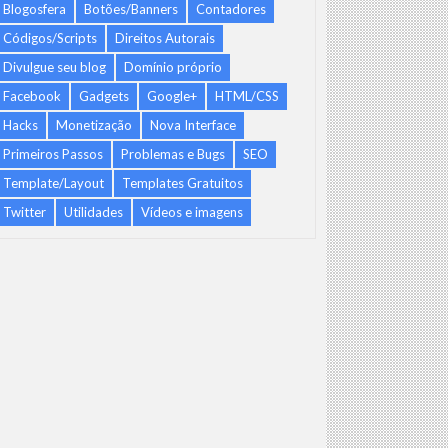
Blogosfera
Botões/Banners
Contadores
Códigos/Scripts
Direitos Autorais
Divulgue seu blog
Domínio próprio
Facebook
Gadgets
Google+
HTML/CSS
Hacks
Monetização
Nova Interface
Primeiros Passos
Problemas e Bugs
SEO
Template/Layout
Templates Gratuitos
Twitter
Utilidades
Vídeos e imagens