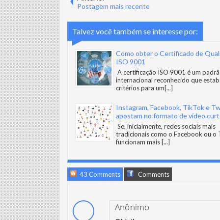
Postagem mais recente
Talvez você também se interesse por:
Como obter o Certificado de Qual
ISO 9001
A certificação ISO 9001 é um padr
internacional reconhecido que estab
critérios para um
[...]
Instagram, Facebook, TikTok e Tw
apostam no formato de vídeo cur
Se, inicialmente, redes sociais mais
tradicionais como o Facebook ou o 
funcionam mais
[...]
43 Comments
Comments
Anônimo