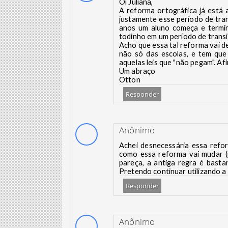
Oi Juliana,
A reforma ortográfica já está 
justamente esse período de tra
anos um aluno começa e termin
todinho em um período de transi
Acho que essa tal reforma vai 
não só das escolas, e tem que 
aquelas leis que "não pegam". Afin
Um abraço
Otton
Responder
Anônimo
Achei desnecessária essa refo
como essa reforma vai mudar (p
pareça, a antiga regra é basta
Pretendo continuar utilizando a
Responder
Anônimo