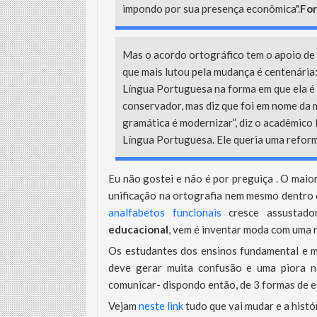
impondo por sua presença econômica".
Fon
Mas o acordo ortográfico tem o apoio de m
que mais lutou pela mudança é centenária: 
Língua Portuguesa na forma em que ela é f
conservador, mas diz que foi em nome da 
gramática é modernizar”, diz o acadêmico
Língua Portuguesa. Ele queria uma reform
Eu não gostei e não é por preguiça . O maio
unificação na ortografia nem mesmo dentro
analfabetos funcionais
cresce assustado
educacional
, vem é inventar moda com uma 
Os estudantes dos ensinos fundamental e m
deve gerar muita confusão e uma piora n
comunicar- dispondo então, de 3 formas de es
Vejam
neste link
tudo que vai mudar e a hist