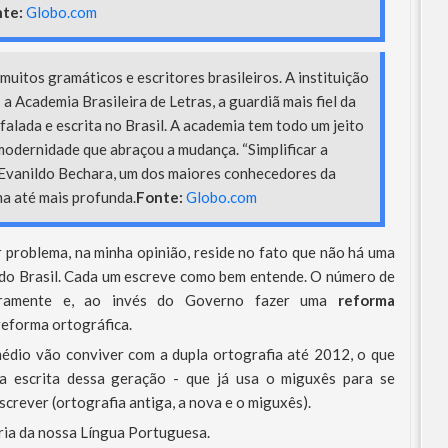
te:
Globo.com
uitos gramáticos e escritores brasileiros. A instituição
a Academia Brasileira de Letras, a guardiã mais fiel da
alada e escrita no Brasil. A academia tem todo um jeito
modernidade que abraçou a mudança. “Simplificar a
 Evanildo Bechara, um dos maiores conhecedores da
a até mais profunda.
Fonte:
Globo.com
r problema, na minha opinião, reside no fato que não há uma
 do Brasil. Cada um escreve como bem entende. O número de
ramente e, ao invés do Governo fazer uma
reforma
reforma ortográfica.
édio vão conviver com a dupla ortografia até 2012, o que
a escrita dessa geração - que já usa o miguxês para se
crever (ortografia antiga, a nova e o miguxês).
ória da nossa Língua Portuguesa.