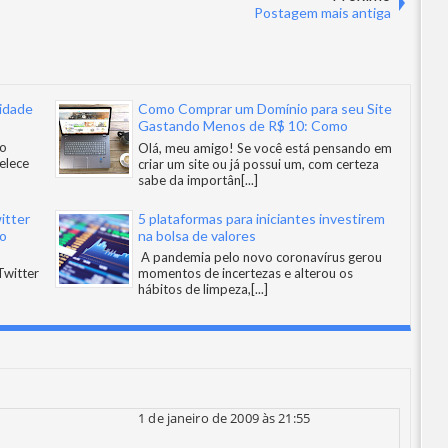
Postagem mais antiga
idade
Como Comprar um Domínio para seu Site
Gastando Menos de R$ 10: Como
Economizar e Potencializar sua Presença
ão
Olá, meu amigo! Se você está pensando em
Online
elece
criar um site ou já possui um, com certeza
sabe da importân
[...]
itter
5 plataformas para iniciantes investirem
to
na bolsa de valores
A pandemia pelo novo coronavírus gerou
Twitter
momentos de incertezas e alterou os
hábitos de limpeza,
[...]
1 de janeiro de 2009 às 21:55