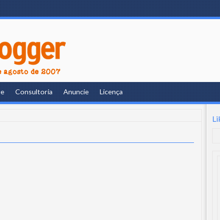
re
Consultoria
Anuncie
Licença
Li