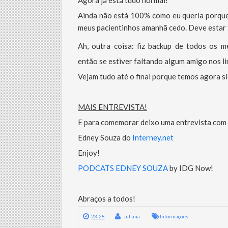
Agora já está tudo normal!
Ainda não está 100% como eu queria porque j
meus pacientinhos amanhã cedo. Deve estar 
Ah, outra coisa: fiz backup de todos os me
então se estiver faltando algum amigo nos link
Vejam tudo até o final porque temos agora s
MAIS ENTREVISTA!
E para comemorar deixo uma entrevista com o 
Edney Souza do
Interney.net
Enjoy!
PODCATS EDNEY SOUZA
by IDG Now!
Abraços a todos!
23:28
Juliana
Informações