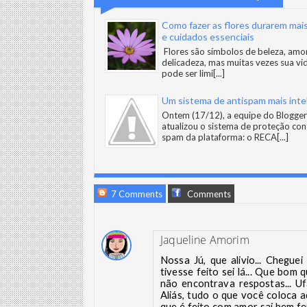
Como fazer as flores durarem mais
e cuidados essenciais
Flores são símbolos de beleza, amo
delicadeza, mas muitas vezes sua vid
pode ser limi
[...]
Um sistema de antispam mais inte
Ontem (17/12), a equipe do Blogger
atualizou o sistema de proteção con
spam da plataforma: o RECA
[...]
7 Comments
Comments
Jaqueline Amorim
Nossa Jú, que alivio... Chegu
tivesse feito sei lá... Que bom
não encontrava respostas... Uf
Aliás, tudo o que você coloca 
que é feito com amor sai bem fe