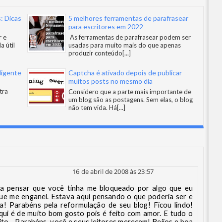
: Dicas
5 melhores ferramentas de parafrasear
para escritores em 2022
r e
As ferramentas de parafrasear podem ser
a útil
usadas para muito mais do que apenas
produzir conteúdo
[...]
ligente
Captcha é ativado depois de publicar
muitos posts no mesmo dia
tra
Considero que a parte mais importante de
um blog são as postagens. Sem elas, o blog
não tem vida. Há
[...]
16 de abril de 2008 às 23:57
ei a pensar que você tinha me bloqueado por algo que eu
 que me enganei. Estava aqui pensando o que poderia ser e
a! Parabéns pela reformulação de seu blog! Ficou lindo!
aqui é de muito bom gosto pois é feito com amor. E tudo o
ito... Parabéns, você e seus leitores merecem! Beijos e boa