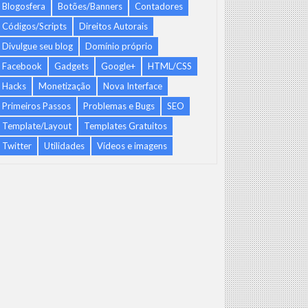
Blogosfera
Botões/Banners
Contadores
Códigos/Scripts
Direitos Autorais
Divulgue seu blog
Domínio próprio
Facebook
Gadgets
Google+
HTML/CSS
Hacks
Monetização
Nova Interface
Primeiros Passos
Problemas e Bugs
SEO
Template/Layout
Templates Gratuitos
Twitter
Utilidades
Vídeos e imagens