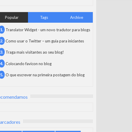
das para obter resultados impactantes e maximizar o retorno sobre 
Popular
Tags
Archive
Translator Widget - um novo tradutor para blogs
Como usar o Twitter – um guia para iniciantes
do mercado e dos concorrentes. Essa análise fornece insights vali
Traga mais visitantes ao seu blog!
Colocando favicon no blog
s vendas, gerar leads qualificados ou aumentar o reconhecimento da
O que escrever na primeira postagem do blog
maior probabilidade de se interessar pelos produtos ou serviços ofe
ecomendamos
 Ads. Palavras-chave bem escolhidas garantem que os anúncios se
arcadores
eficiente, maximizando o retorno sobre o investimento em publicidad