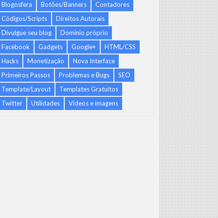
Blogosfera
Botões/Banners
Contadores
Códigos/Scripts
Direitos Autorais
Divulgue seu blog
Domínio próprio
o e configuração das campanhas. Isso envolve a criação de anúncios p
Facebook
Gadgets
Google+
HTML/CSS
Hacks
Monetização
Nova Interface
de anúncios e links de destino, com o objetivo de maximizar a rel
Primeiros Passos
Problemas e Bugs
SEO
Template/Layout
Templates Gratuitos
panhas. Isso inclui a realização de testes A/B para avaliar diferen
Twitter
Utilidades
Vídeos e imagens
orar a posição dos anúncios e reduzir o custo por clique. A otimi
rsão, custo por clique (CPC) e retorno sobre o investimento (ROI).
os sejam alocados de forma eficiente e que os objetivos de market