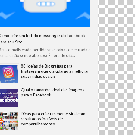
Como criar um bot do messenger do Facebook
para seu Site
eus e-mails estão perdidos nas caixas de entrada e
unca estão sendo abertos? É hora de cria...
88 Ideias de Biografias para
Instagram que o ajudarão a melhorar
suas mídias sociais
Qual o tamanho ideal das imagens
para o Facebook
médio ou grande porte. Com a crescente digitalização da sociedade e
Dicas para criar um meme viral com
resultados incríveis de
al ao permitir que empresas promovam seus produtos e serviços nos
compartilhamento