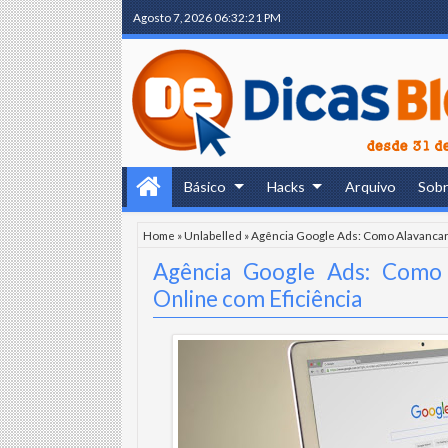
Agosto 7, 2026
06:32:22 PM
Básico
Hacks
Arquivo
Sob
Home
»
Unlabelled
»
Agência Google Ads: Como Alavancar
Agência Google Ads: Como 
Online com Eficiência