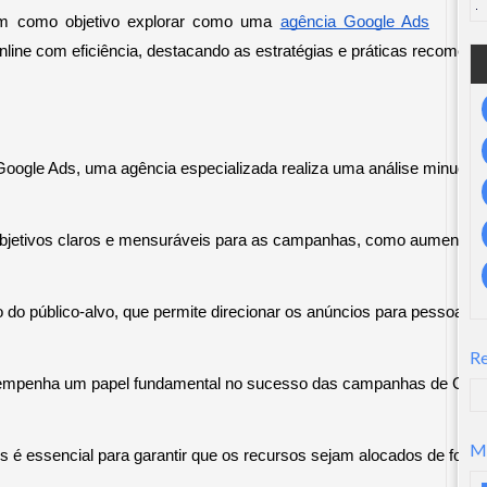
tem como objetivo explorar como uma 
agência Google Ads
line com eficiência, destacando as estratégias e práticas recomenda
ogle Ads, uma agência especializada realiza uma análise minuciosa 
bjetivos claros e mensuráveis ​​para as campanhas, como aumentar a
 público-alvo, que permite direcionar os anúncios para pessoas com 
R
sempenha um papel fundamental no sucesso das campanhas de Google
M
 é essencial para garantir que os recursos sejam alocados de forma 