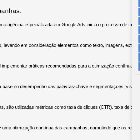
panhas:
 uma agência especializada em Google Ads inicia o processo de criaçã
 levando em consideração elementos como texto, imagens, extensões 
implementar práticas recomendadas para a otimização contínua das cam
base no desempenho das palavras-chave e segmentações, visando melh
são utilizadas métricas como taxa de cliques (CTR), taxa de conve
 uma otimização contínua das campanhas, garantindo que os recurs