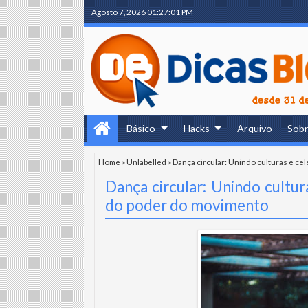
Agosto 7, 2026
01:27:02 PM
Básico
Hacks
Arquivo
Sob
Home
»
Unlabelled
»
Dança circular: Unindo culturas e c
Dança circular: Unindo cultu
do poder do movimento