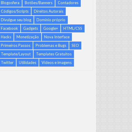
Blogosfera
Botões/Banners
Contadores
Códigos/Scripts
Direitos Autorais
Divulgue seu blog
Domínio próprio
Facebook
Gadgets
Google+
HTML/CSS
Hacks
Monetização
Nova Interface
Primeiros Passos
Problemas e Bugs
SEO
Template/Layout
Templates Gratuitos
Twitter
Utilidades
Vídeos e imagens