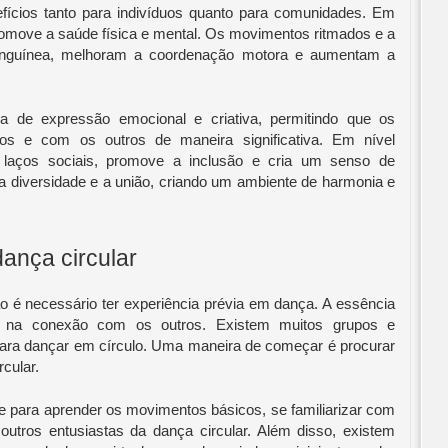
efícios tanto para indivíduos quanto para comunidades. Em
r promove a saúde física e mental. Os movimentos ritmados e a
 sanguínea, melhoram a coordenação motora e aumentam a
a de expressão emocional e criativa, permitindo que os
os e com os outros de maneira significativa. Em nível
os laços sociais, promove a inclusão e cria um senso de
a diversidade e a união, criando um ambiente de harmonia e
ança circular
ão é necessário ter experiência prévia em dança. A essência
 e na conexão com os outros. Existem muitos grupos e
ra dançar em círculo. Uma maneira de começar é procurar
rcular.
 para aprender os movimentos básicos, se familiarizar com
utros entusiastas da dança circular. Além disso, existem