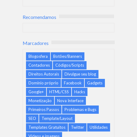
Recomendamos
Marcadores
Blogosfera
Botões/Banners
Contadores
Códigos/Scripts
Direitos Autorais
Divulgue seu blog
Domínio próprio
Facebook
Gadgets
Google+
HTML/CSS
Hacks
Monetização
Nova Interface
Primeiros Passos
Problemas e Bugs
SEO
Template/Layout
Templates Gratuitos
Twitter
Utilidades
Vídeos e imagens