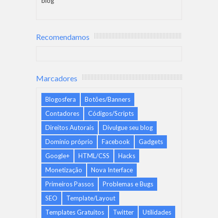
blog
Recomendamos
Marcadores
Blogosfera
Botões/Banners
Contadores
Códigos/Scripts
Direitos Autorais
Divulgue seu blog
Domínio próprio
Facebook
Gadgets
Google+
HTML/CSS
Hacks
Monetização
Nova Interface
Primeiros Passos
Problemas e Bugs
SEO
Template/Layout
Templates Gratuitos
Twitter
Utilidades