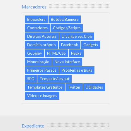
Marcadores
Blogosfera
Botões/Banners
Contadores
Códigos/Scripts
Direitos Autorais
Divulgue seu blog
Domínio próprio
Facebook
Gadgets
Google+
HTML/CSS
Hacks
Monetização
Nova Interface
Primeiros Passos
Problemas e Bugs
SEO
Template/Layout
Templates Gratuitos
Twitter
Utilidades
Vídeos e imagens
Expediente