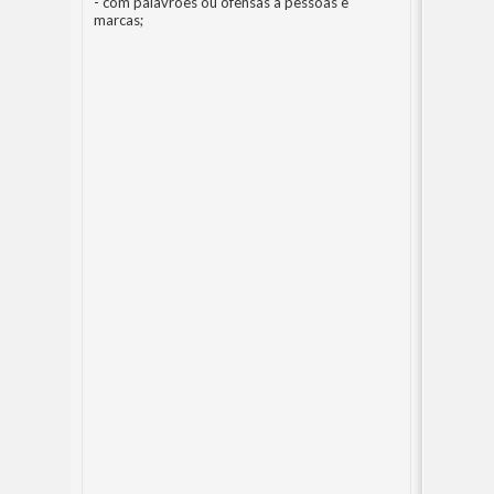
- com palavrões ou ofensas a pessoas e
marcas;