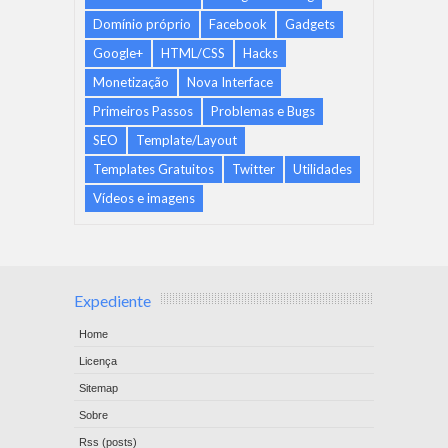
Domínio próprio
Facebook
Gadgets
Google+
HTML/CSS
Hacks
Monetização
Nova Interface
Primeiros Passos
Problemas e Bugs
SEO
Template/Layout
Templates Gratuitos
Twitter
Utilidades
Vídeos e imagens
Expediente
Home
Licença
Sitemap
Sobre
Rss (posts)