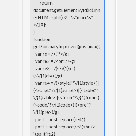
return
document.getElementById(id).inn
erHTML.split(/<!--\s*more\s*--
>/)[0];
}
function
getSummaryImproved(post,max){
var re = /<.*?>/gi
var re2 = /<br.*?>/gi
var re3 = /(<\/{1}p>)|
(<\/{1}div>)/gi
var re4 = /(<style.*?\/{1}style>)|
(<script.*?\/{1}script>)|(<table.*?
\/{1}table>)|(<form.*?\/{1}form>)|
(<code.*?\/{1}code>)|(<pre.*?
\/{1}pre>)/gi
post = post.replace(re4,'')
post = post.replace(re3,'<br />
').split(re2)