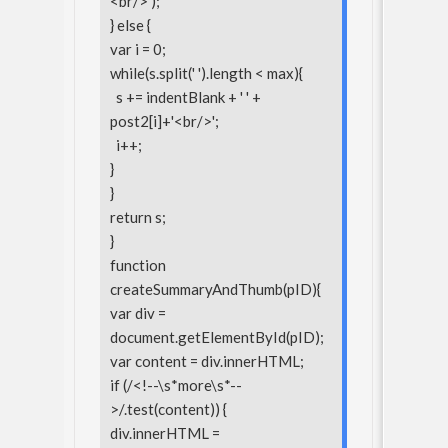
<br/>');
} else {
var i = 0;
while(s.split(' ').length < max){
s += indentBlank + ' ' +
post2[i]+'<br/>';
i++;
}
}
return s;
}
function
createSummaryAndThumb(pID){
var div =
document.getElementById(pID);
var content = div.innerHTML;
if (/<!--\s*more\s*--
>/.test(content)) {
div.innerHTML =