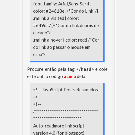
font-family: Arial,Sans-Serif;
color: #24618e; /*Cor do Link*/}
.rmlink a:visited { color:
#649dc7;}/*Cor do link depois de
clicado*/
.rmlink a:hover { color: red;} /*Cor
do link ao passar o mouse em
cima*/
Procure então pela tag
</head>
e cole
este outro código
acima
dela:
<!-- JavaScript Posts Resumidos-
->
<!--
/******************************
***********************
Auto-readmore link script,
version 4.0 (for blogspot)