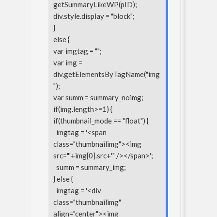
getSummaryLikeWP(pID);
div.style.display = "block";
}
else {
var imgtag = "";
var img =
div.getElementsByTagName("img
");
var summ = summary_noimg;
if(img.length>=1) {
if(thumbnail_mode == "float") {
imgtag = '<span
class="thumbnailimg"><img
src="'+img[0].src+'" /></span>';
summ = summary_img;
} else {
imgtag = '<div
class="thumbnailimg"
align="center"><img