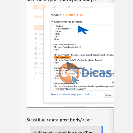
Substitua
<data:post.body/>
por:
<b:if cond='data:blog.pageType