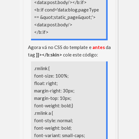
<data:post.body/></b:if>
<b:if cond='data:blog.pageType
== &quot;static_page&quot;'>
<data:post.body/>
</b:if>
Agora vá no CSS do template e
antes
da
tag
]]></b:skin>
cole este código:
.rmlink {
font-size: 100%;
float: right;
margin-right: 30px;
margin-top: 10px;
font-weight: bold;}
.rmlink a {
font-style: normal;
font-weight: bold;
font-variant: small-caps;