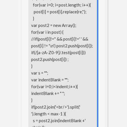
for(var i=0; i<post.length; i++){
post[i] = post[i].replace(re,'');
}
var post2 = new Array();
for(var i in post) {
//if(post[i]!='' && post[i]!=' ' &&
post[i] != '\n') post2.push(post[i]);
if(/[a-zA-Z0-9]/.test(post[i]))
post2.push(post[i]) ;
}
var s = "";
var indentBlank = "";
for(var i=0;i<indent;i++){
indentBlank += " ";
}
if(post2.join('<br/>').split('
').length < max-1 ){
s = post2.join(indentBlank +'