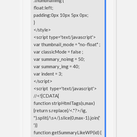
.thumbnailimg {
float:left;
padding:0px 10px 5px 0px;
}
</style>
<script type='text/javascript'>
var thumbnail_mode = "no-float" ;
var classicMode = false ;
var summary_noimg = 50;
var summary_img = 40;
var indent = 3;
</script>
<script type='text/javascript'>
//<![CDATA[
function stripHtmlTags(s,max)
{return s.replace(/<.*?>/ig,
'').split(/\s+/).slice(0,max-1).join('
')}
function getSummaryLikeWP(id) {