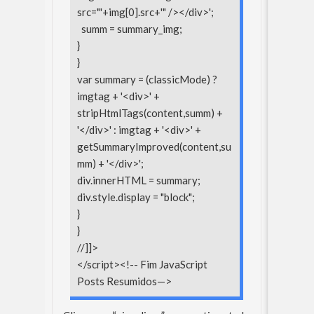
src="'+img[0].src+'" /></div>';
summ = summary_img;
}
}
var summary = (classicMode) ?
imgtag + '<div>' +
stripHtmlTags(content,summ) +
'</div>' : imgtag + '<div>' +
getSummaryImproved(content,su
mm) + '</div>';
div.innerHTML = summary;
div.style.display = "block";
}
}
//]]>
</script><!-- Fim JavaScript
Posts Resumidos—>