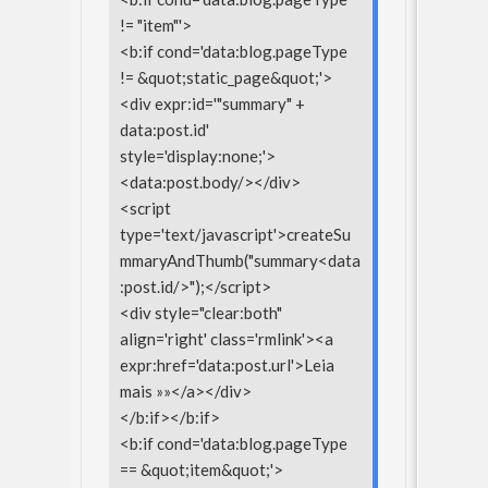
!= "item"'>
<b:if cond='data:blog.pageType
!= &quot;static_page&quot;'>
<div expr:id='"summary" +
data:post.id'
style='display:none;'>
<data:post.body/></div>
<script
type='text/javascript'>createSu
mmaryAndThumb("summary<data
:post.id/>");</script>
<div style="clear:both"
align='right' class='rmlink'><a
expr:href='data:post.url'>Leia
mais »»</a></div>
</b:if></b:if>
<b:if cond='data:blog.pageType
== &quot;item&quot;'>