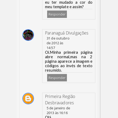
eu ter mudado a cor do
meu template e assim?
Responder
Paranaguá Divulgações
31 de outubro
de 2012 às
14:57
Oi.Minha primeira página
abre normal,mas na 2
página aparece a imagem e
códigos ao invés de texto
resumido.
Responder
Primeira Região
Desbravadores
5 de janeiro de
2013 às 16:16
Olá.