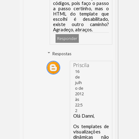
códigos, pois faço o passo
a passo certinho, mas o
HTML do template que
escolhi é desabilitado,
existe outro caminho?
Agradeço, abraços.
Responder
Respostas
Priscila
16
de
julh
o de
2012
às
22:5
2
Olá Danni,
Os templates de
visualizações
dinâmicas não