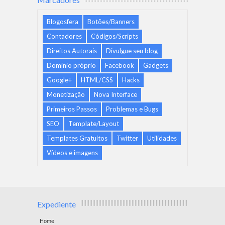
Blogosfera
Botões/Banners
Contadores
Códigos/Scripts
Direitos Autorais
Divulgue seu blog
Domínio próprio
Facebook
Gadgets
Google+
HTML/CSS
Hacks
Monetização
Nova Interface
Primeiros Passos
Problemas e Bugs
SEO
Template/Layout
Templates Gratuitos
Twitter
Utilidades
Vídeos e imagens
Expediente
Home