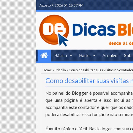
Agosto 7, 2026
04:18:38 PM
Básico
Hacks
Arquivo
Sob
Home
»
Priscila
»
Como desabilitar suas visitas no contado
Como desabilitar suas visitas
No painel do Blogger é possível acompanhar 
que uma página é aberta e isso inclui as
acompanha este contador e quer que os dados
poderá desabilitar essa função e não ter mai
É muito rápido e fácil. Basta logar com sua co