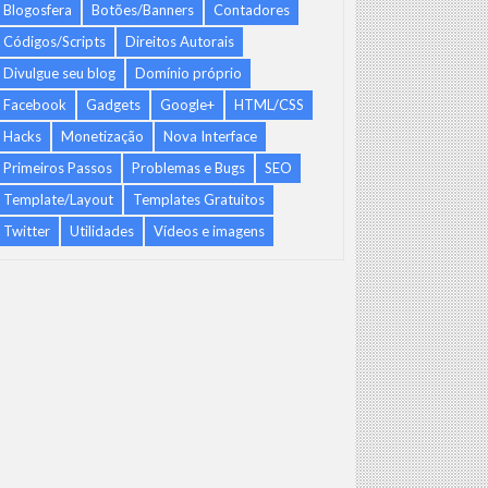
Blogosfera
Botões/Banners
Contadores
Códigos/Scripts
Direitos Autorais
Divulgue seu blog
Domínio próprio
Facebook
Gadgets
Google+
HTML/CSS
Hacks
Monetização
Nova Interface
Primeiros Passos
Problemas e Bugs
SEO
Template/Layout
Templates Gratuitos
Twitter
Utilidades
Vídeos e imagens