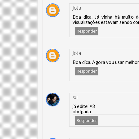
Jota
Boa dica. Já vinha há muito 
visualizações estavam sendo co
Responder
Jota
Boa dica. Agora vou usar melho
Responder
su
já editei =3
obrigada
Responder