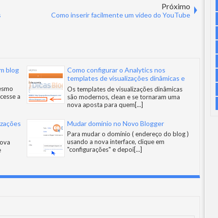
Próximo
s
Como inserir facilmente um vídeo do YouTube
m blog
Como configurar o Analytics nos
templates de visualizações dinâmicas e
layout do Blogger
mesmo
Os templates de visualizações dinâmicas
acesse a
são modernos, clean e se tornaram uma
nova aposta para quem
[...]
izações
Mudar domínio no Novo Blogger
Para mudar o domínio ( endereço do blog )
usando a nova interface, clique em
nova
"configurações" e depoi
[...]
e