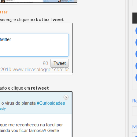
tter
pening
e clique no
botão Tweet
ado e clique em
retweet
R
M