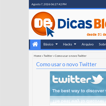
Agosto 7, 2026
06:27:43 PM
Básico
Hacks
Arquivo
Sob
Home
»
Twitter
»
Como usar o novo Twitter
Como usar o novo Twitter