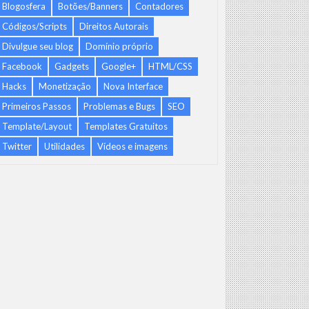
Blogosfera
Botões/Banners
Contadores
Códigos/Scripts
Direitos Autorais
Divulgue seu blog
Domínio próprio
Facebook
Gadgets
Google+
HTML/CSS
Hacks
Monetização
Nova Interface
Primeiros Passos
Problemas e Bugs
SEO
Template/Layout
Templates Gratuitos
Twitter
Utilidades
Vídeos e imagens