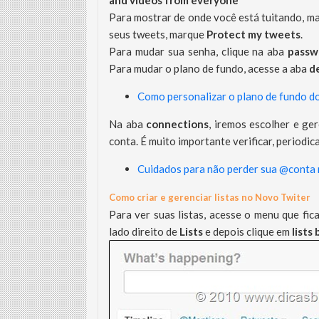
and videos from everyone
Para mostrar de onde você está tuitando, m
seus tweets, marque
Protect my tweets
.
Para mudar sua senha, clique na aba
passw
Para mudar o plano de fundo, acesse a aba
d
Como personalizar o plano de fundo d
Na aba
connections
, iremos escolher e ge
conta. É muito importante verificar, periodic
Cuidados para não perder sua @conta 
Como criar e gerenciar listas no Novo Twiter
Para ver suas listas, acesse o menu que fica
lado direito de
Lists
e depois clique em
lists