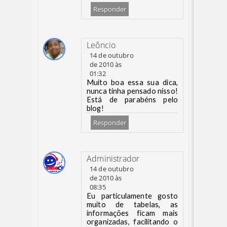
Responder
Leôncio
14 de outubro
de 2010 às
01:32
Muito boa essa sua dica,
nunca tinha pensado nisso!
Está de parabéns pelo
blog!
Responder
Administrador
14 de outubro
de 2010 às
08:35
Eu particulamente gosto
muito de tabelas, as
informações ficam mais
organizadas, facilitando o