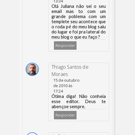
13:34
Olá Juliana não sei o seu
email mas to com um
grande poblema com um
templete seu acontece que
o roda pé do meu blog saiu
do lugar e foi pra lateral do
meu blog o que eu faço ?
Responder
Thiago Santos de
Moraes
15 de outubro
de 2010 às
17:24
Ótima diga! Não conheia
esse editor. Deus te
abençoe sempre.
Responder