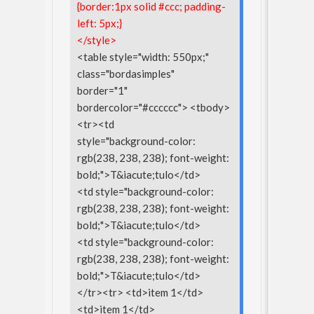
{border:1px solid #ccc; padding-
left: 5px;}
</style>
<table style="width: 550px;"
class="bordasimples"
border="1"
bordercolor="#cccccc"> <tbody>
<tr><td
style="background-color:
rgb(238, 238, 238); font-weight:
bold;">T&iacute;tulo</td>
<td style="background-color:
rgb(238, 238, 238); font-weight:
bold;">T&iacute;tulo</td>
<td style="background-color:
rgb(238, 238, 238); font-weight:
bold;">T&iacute;tulo</td>
</tr><tr> <td>item 1</td>
<td>item 1</td>