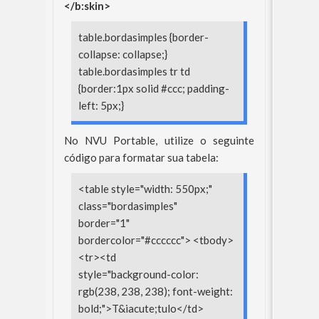
</b:skin>
table.bordasimples {border-
collapse: collapse;}
table.bordasimples tr td
{border:1px solid #ccc; padding-
left: 5px;}
No NVU Portable, utilize o seguinte
código para formatar sua tabela:
<table style="width: 550px;"
class="bordasimples"
border="1"
bordercolor="#cccccc"> <tbody>
<tr><td
style="background-color:
rgb(238, 238, 238); font-weight:
bold;">T&iacute;tulo</td>