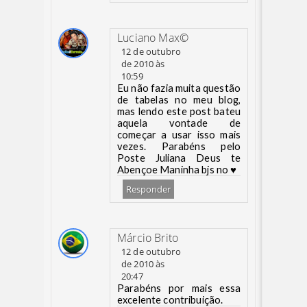
Luciano Max©
12 de outubro
de 2010 às
10:59
Eu não fazia muita questão
de tabelas no meu blog,
mas lendo este post bateu
aquela vontade de
começar a usar isso mais
vezes. Parabéns pelo
Poste Juliana Deus te
Abençoe Maninha bjs no ♥
Responder
Márcio Brito
12 de outubro
de 2010 às
20:47
Parabéns por mais essa
excelente contribuição.