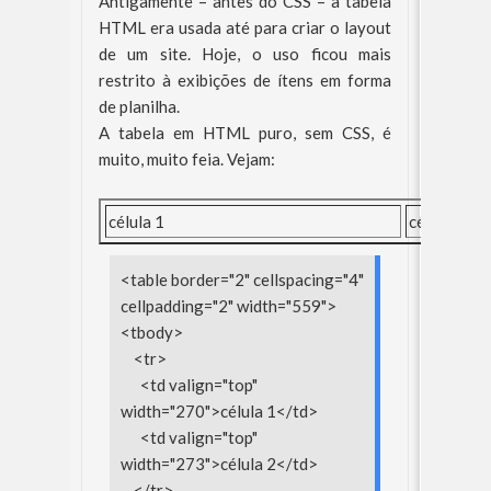
Antigamente – antes do CSS – a tabela
HTML era usada até para criar o layout
de um site. Hoje, o uso ficou mais
restrito à exibições de ítens em forma
de planilha.
A tabela em HTML puro, sem CSS, é
muito, muito feia. Vejam:
célula 1
célula 2
<table border="2" cellspacing="4"
cellpadding="2" width="559">
<tbody>
<tr>
<td valign="top"
width="270">célula 1</td>
<td valign="top"
width="273">célula 2</td>
</tr>