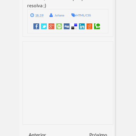
resolva ;)
18:39
Juliana
HTML/CSS
Anterior
Próximo