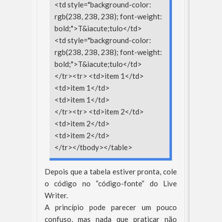
<td style="background-color:
rgb(238, 238, 238); font-weight:
bold;">T&iacute;tulo</td>
<td style="background-color:
rgb(238, 238, 238); font-weight:
bold;">T&iacute;tulo</td>
</tr><tr> <td>item 1</td>
<td>item 1</td>
<td>item 1</td>
</tr><tr> <td>item 2</td>
<td>item 2</td>
<td>item 2</td>
</tr></tbody></table>
Depois que a tabela estiver pronta, cole
o código no “código-fonte” do Live
Writer.
A princípio pode parecer um pouco
confuso, mas nada que praticar não