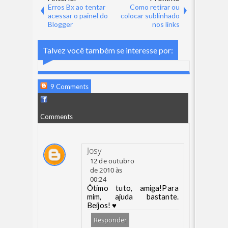
Erros Bx ao tentar
Como retirar ou
acessar o painel do
colocar sublinhado
Blogger
nos links
Talvez você também se interesse por:
9 Comments
Comments
Josy
12 de outubro
de 2010 às
00:24
Ótimo tuto, amiga!Para
mim, ajuda bastante.
Beijos! ♥
Responder