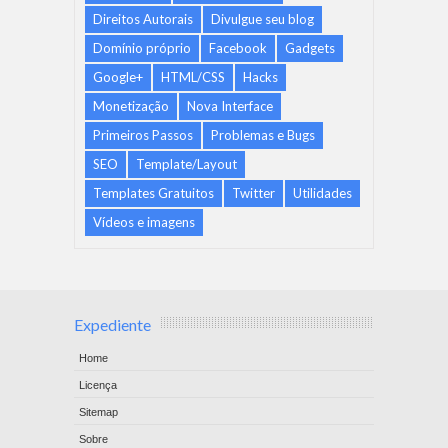
Direitos Autorais
Divulgue seu blog
Domínio próprio
Facebook
Gadgets
Google+
HTML/CSS
Hacks
Monetização
Nova Interface
Primeiros Passos
Problemas e Bugs
SEO
Template/Layout
Templates Gratuitos
Twitter
Utilidades
Vídeos e imagens
Expediente
Home
Licença
Sitemap
Sobre