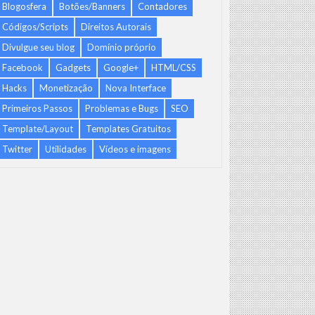
Blogosfera
Botões/Banners
Contadores
Códigos/Scripts
Direitos Autorais
Divulgue seu blog
Domínio próprio
Facebook
Gadgets
Google+
HTML/CSS
Hacks
Monetização
Nova Interface
Primeiros Passos
Problemas e Bugs
SEO
Template/Layout
Templates Gratuitos
Twitter
Utilidades
Vídeos e imagens