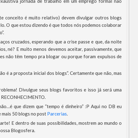
 exaustiva jornada de trabalho em um emprego formal não
te conceito é muito relativo) devem divulgar outros blogs
culo. O que estou dizendo é que todos nós podemos colaborar
”.
aços cruzados, esperando que a crise passe e que, da noite
ios, né? E muito menos devemos aceitar, passivamente, que
es não têm tempo pra blogar ou porque foram expulsos de
ão é a proposta inicial dos blogs”. Certamente que não, mas
roblema! Divulgue seus blogs favoritos e isso já será uma
 seu RECONHECIMENTO.
não…é que dizem que “tempo é dinheiro” :P Aqui no DB eu
e mais 50 blogs no post
Parcerias
.
parte! E dentro de suas possibilidades, mostrem ao mundo o
ossa Blogosfera.