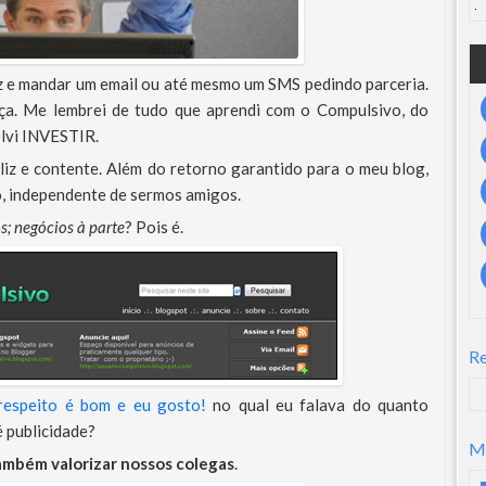
z e mandar um email ou até mesmo um SMS pedindo parceria.
ça. Me lembrei de tudo que aprendi com o Compulsivo, do
olvi INVESTIR.
liz e contente. Além do retorno garantido para o meu blog,
 independente de sermos amigos.
; negócios à parte
? Pois é.
R
respeito é bom e eu gosto!
no qual eu falava do quanto
 publicidade?
M
ambém valorizar nossos colegas
.