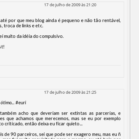
17 de julho de 2009 às 21:20
, até por que meu blog ainda é pequeno e não tão rentável,
 troca de links e etc.
i muito da idéia do compulsivo.
st!
17 de julho de 2009 às 21:25
 ótimo..
. #euri
também acho que deveriam ser extintas as parcerias, e
eles que achamos que merecemos, mas se eu por exemplo
 criticado, então deixa eu ficar quieto...
ais de 90 parceiros, sei que pode ser exagero meu, mas eu ñ