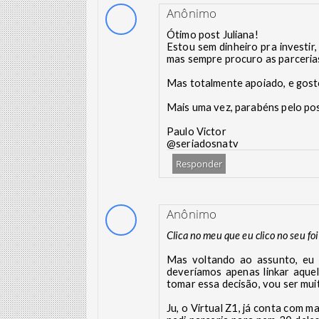
Anônimo
Ótimo post Juliana!
Estou sem dinheiro pra investir
mas sempre procuro as parcerias,
Mas totalmente apoiado, e goste
Mais uma vez, parabéns pelo po
Paulo Victor
@seriadosnatv
Responder
Anônimo
Clica no meu que eu clico no seu foi
Mas voltando ao assunto, eu 
deveríamos apenas linkar aqu
tomar essa decisão, vou ser muito
Ju, o Virtual Z1, já conta com m