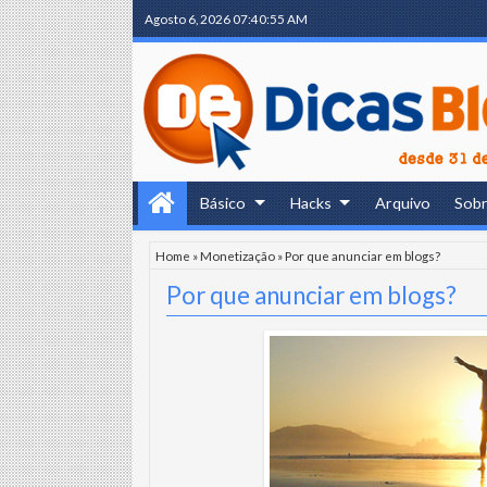
Agosto 6, 2026
07:40:56 AM
Básico
Hacks
Arquivo
Sob
Home
»
Monetização
»
Por que anunciar em blogs?
Por que anunciar em blogs?