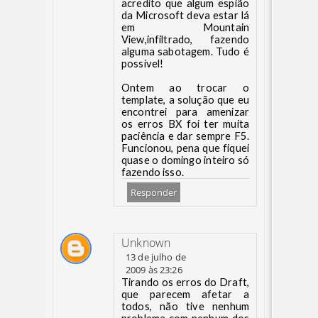
acredito que algum espião
da Microsoft deva estar lá
em Mountain
View,infiltrado, fazendo
alguma sabotagem. Tudo é
possível!
Ontem ao trocar o
template, a solução que eu
encontrei para amenizar
os erros BX foi ter muita
paciência e dar sempre F5.
Funcionou, pena que fiquei
quase o domingo inteiro só
fazendo isso.
Responder
Unknown
13 de julho de
2009 às 23:26
Tirando os erros do Draft,
que parecem afetar a
todos, não tive nenhum