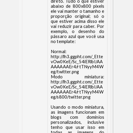
direto. Tudo o que estiver
abaixo de 800x800 pixels
ele vai manter o tamanho e
proporção original; só o
que estiver acima disso ele
vai reduzir para caber. Por
exemplo, o desenho do
pássaro azul que você usa
no template:
Normal:
http://lh3.ggpht.com/_Ette
vOw0KeE/Sc_54iERlbI/AA
AAAAAAEr4/rtTNyyM4W
eg/twitter.png
Modo miniatura:
http://lh3.ggpht.com/_Ette
vOw0KeE/Sc_54iERlbI/AA
AAAAAAEr4/rtTNyyM4W
eg/s800/twitter.png
Usando o modo miniatura,
as imagens funcionam em
blogs com domínios
personalizados, inclusive
tenho que usar isso em
todas as imagens do