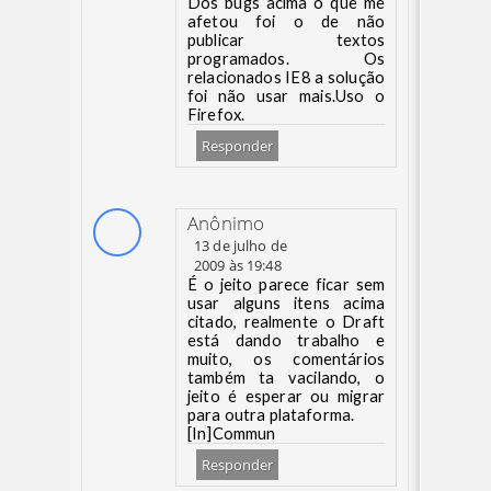
Dos bugs acima o que me
afetou foi o de não
publicar textos
programados. Os
relacionados IE8 a solução
foi não usar mais.Uso o
Firefox.
Responder
Anônimo
13 de julho de
2009 às 19:48
É o jeito parece ficar sem
usar alguns itens acima
citado, realmente o Draft
está dando trabalho e
muito, os comentários
também ta vacilando, o
jeito é esperar ou migrar
para outra plataforma.
[In]Commun
Responder