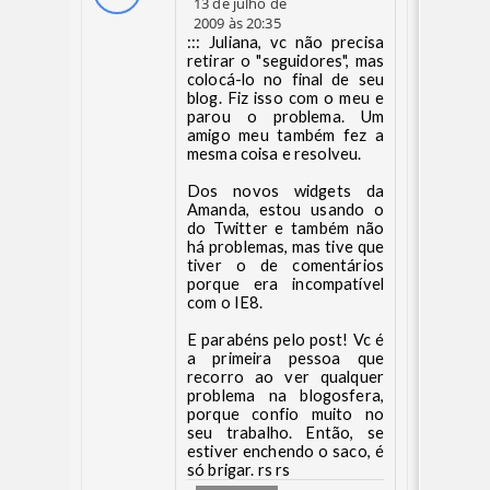
13 de julho de
2009 às 20:35
::: Juliana, vc não precisa
retirar o "seguidores", mas
colocá-lo no final de seu
blog. Fiz isso com o meu e
parou o problema. Um
amigo meu também fez a
mesma coisa e resolveu.
Dos novos widgets da
Amanda, estou usando o
do Twitter e também não
há problemas, mas tive que
tiver o de comentários
porque era incompatível
com o IE8.
E parabéns pelo post! Vc é
a primeira pessoa que
recorro ao ver qualquer
problema na blogosfera,
porque confio muito no
seu trabalho. Então, se
estiver enchendo o saco, é
só brigar. rs rs