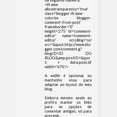
da seguinte maneira:
<iframe
allowtransparency='true'
class='blogger-iframe-
colorize blogger-
comment-from-post'
frameborder='0'
height='275' id='comment-
editor' name='comment-
editor' scrolling='no'
src='&quot;http://www.blo
gger.com/comment.g?
blogID=ID DO
BLOG&amp;postID=&quo
t; + data:post.id'
width='670'/>
A width é opcional, eu
mantenho essa para
adaptar ao layout do meu
blog.
Embora mesmo assim eu
prefiro manter os links
para as opções de
comentar antigas, só para
prevenir...