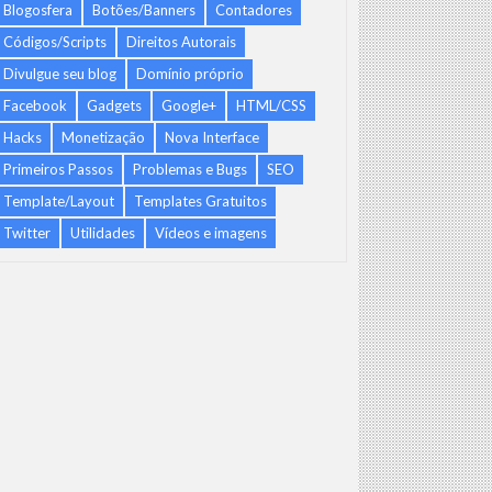
Blogosfera
Botões/Banners
Contadores
Códigos/Scripts
Direitos Autorais
Divulgue seu blog
Domínio próprio
Facebook
Gadgets
Google+
HTML/CSS
Hacks
Monetização
Nova Interface
Primeiros Passos
Problemas e Bugs
SEO
Template/Layout
Templates Gratuitos
Twitter
Utilidades
Vídeos e imagens