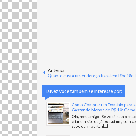
Anterior
Quanto custa um endereço fiscal em Ribeirão 
Talvez você também se interesse por:
Como Comprar um Domínio para s
Gastando Menos de R$ 10: Como
Economizar e Potencializar sua P
Olá, meu amigo! Se você está pens
Online
criar um site ou já possui um, com c
sabe da importân
[...]