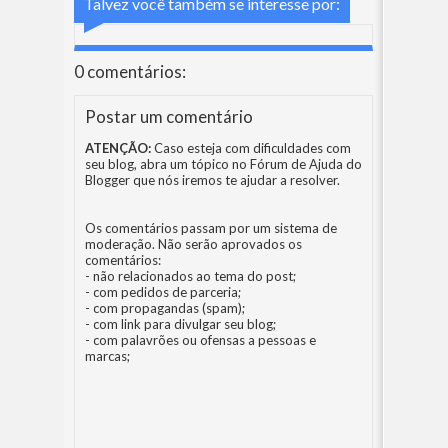
Talvez você também se interesse por:
0 comentários:
Postar um comentário
ATENÇÃO:
Caso esteja com dificuldades com
seu blog, abra um tópico no
Fórum de Ajuda do
Blogger
que nós iremos te ajudar a resolver.
Os comentários passam por um sistema de
moderação. Não serão aprovados os
comentários:
- não relacionados ao tema do post;
- com pedidos de parceria;
- com propagandas (spam);
- com link para divulgar seu blog;
- com palavrões ou ofensas a pessoas e
marcas;