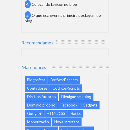
Colocando favicon no blog
O que escrever na primeira postagem do
blog
Recomendamos
Marcadores
Blogosfera
Botões/Banners
Contadores
Códigos/Scripts
Direitos Autorais
Divulgue seu blog
Domínio próprio
Facebook
Gadgets
Google+
HTML/CSS
Hacks
Monetização
Nova Interface