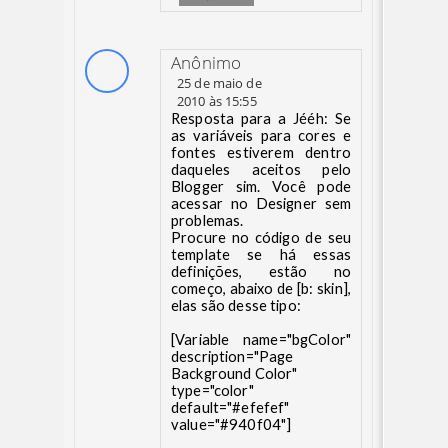
Anônimo
25 de maio de
2010 às 15:55
Resposta para a Jééh: Se
as variáveis para cores e
fontes estiverem dentro
daqueles aceitos pelo
Blogger sim. Você pode
acessar no Designer sem
problemas.
Procure no código de seu
template se há essas
definições, estão no
começo, abaixo de [b: skin],
elas são desse tipo:
[Variable name="bgColor"
description="Page
Background Color"
type="color"
default="#efefef"
value="#940f04"]