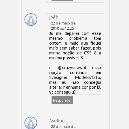
Jééh
22 de maio de
2010 às 12:25
Ju me deparei com esse
mesmo problema tbm
ontem, e meio que fiquei
meio sem saber fazer, pois
minha noção de CSS é a
minima possível :S
e @crazyseawol essa
opção continua em
'Designer Modelo'/fato,
mas eu não consegui
alterar nenhuma cor por lá,
vc conseguiu?
Responder
Avelino
22 de maio de