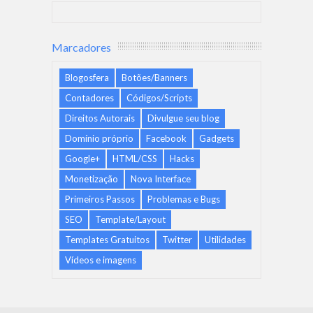
Marcadores
Blogosfera
Botões/Banners
Contadores
Códigos/Scripts
Direitos Autorais
Divulgue seu blog
Domínio próprio
Facebook
Gadgets
Google+
HTML/CSS
Hacks
Monetização
Nova Interface
Primeiros Passos
Problemas e Bugs
SEO
Template/Layout
Templates Gratuitos
Twitter
Utilidades
Vídeos e imagens