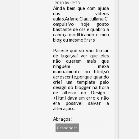
2010 às 12:33
Ainda bem que com ajuda
das videos
aulas,Ariane,Clau,Juliana,C
ompulsivo hoje gosto
bastante de css e quabro a
cabeça modificando o meu
blog eu mesmo!!rsrs
Parece que só vão trocar
de lugar,vai ver que eles
não querem mais que
ninguém mexa
manualmente no html,só
acrescente,porque quando
criei um template pelo
design do blogger na hora
de alterar no Design--
>Html dava um erro e não
era possivel salvar a
alteração..
Abraços!
Responder