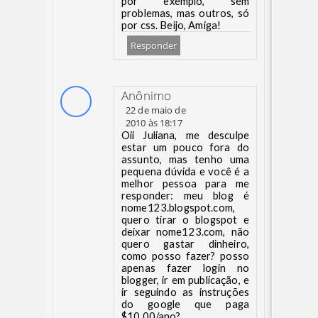
por exemplo, sem
problemas, mas outros, só
por css. Beijo, Amiga!
Responder
Anônimo
22 de maio de
2010 às 18:17
Oii Juliana, me desculpe
estar um pouco fora do
assunto, mas tenho uma
pequena dúvida e você é a
melhor pessoa para me
responder: meu blog é
nome123.blogspot.com,
quero tirar o blogspot e
deixar nome123.com, não
quero gastar dinheiro,
como posso fazer? posso
apenas fazer login no
blogger, ir em publicação, e
ir seguindo as instruções
do google que paga
$10,00/ano?