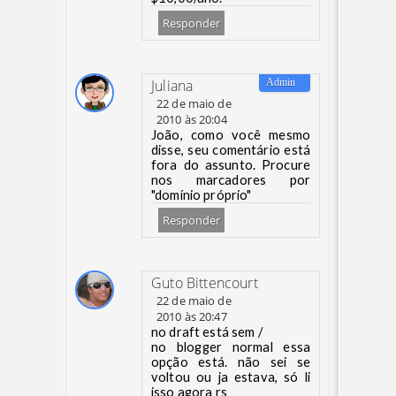
Responder
Juliana
22 de maio de
2010 às 20:04
João, como você mesmo
disse, seu comentário está
fora do assunto. Procure
nos marcadores por
"domínio próprio"
Responder
Guto Bittencourt
22 de maio de
2010 às 20:47
no draft está sem /
no blogger normal essa
opção está. não sei se
voltou ou ja estava, só li
isso agora rs