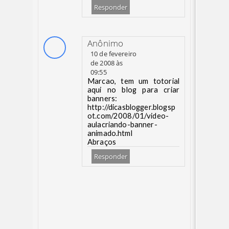
Responder
Anônimo
10 de fevereiro
de 2008 às
09:55
Marcao, tem um totorial
aqui no blog para criar
banners:
http://dicasblogger.blogsp
ot.com/2008/01/video-
aulacriando-banner-
animado.html
Abraços
Responder