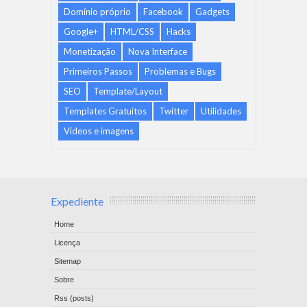
Domínio próprio
Facebook
Gadgets
Google+
HTML/CSS
Hacks
Monetização
Nova Interface
Primeiros Passos
Problemas e Bugs
SEO
Template/Layout
Templates Gratuitos
Twitter
Utilidades
Vídeos e imagens
Expediente
Home
Licença
Sitemap
Sobre
Rss (posts)