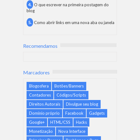
O que escrever na primeira postagem do
blog
Como abrir links em uma nova aba ou janela
Recomendamos
Marcadores
Blogosfera
Botões/Banners
Contadores
Códigos/Scripts
Direitos Autorais
Divulgue seu blog
Domínio próprio
Facebook
Gadgets
Google+
HTML/CSS
Hacks
Monetização
Nova Interface