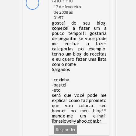
Anônimo
17 de fevereiro
de 2008 às
01:57
gostei do seu blog,
comecei a fazer um a
pouco tempo!!! gostaria
de peguntar se você pode
me ensinar a fazer
categorias po exemplo:
tenho um blog de receitas
e eu quero fazer uma lista
com o nome
Salgados
-coxinha
-pastel
-etc
será que você pode me
explicar como faz prometo
que vou colocar seu
banner no meu blog!!!
mande-me um e-mail:
libraslow@yahoo.com.br
Responder