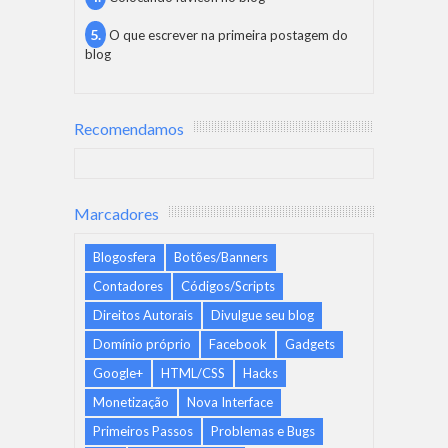
O que escrever na primeira postagem do
blog
Recomendamos
Marcadores
Blogosfera
Botões/Banners
Contadores
Códigos/Scripts
Direitos Autorais
Divulgue seu blog
Domínio próprio
Facebook
Gadgets
Google+
HTML/CSS
Hacks
Monetização
Nova Interface
Primeiros Passos
Problemas e Bugs