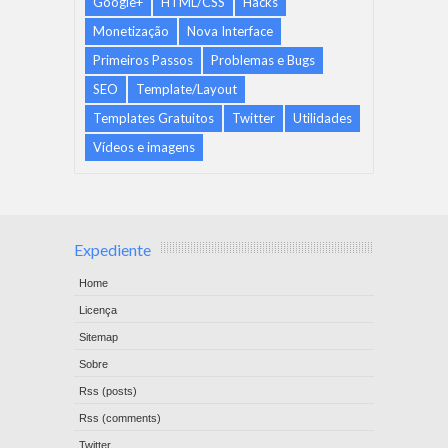
Google+
HTML/CSS
Hacks
Monetização
Nova Interface
Primeiros Passos
Problemas e Bugs
SEO
Template/Layout
Templates Gratuitos
Twitter
Utilidades
Vídeos e imagens
Expediente
Home
Licença
Sitemap
Sobre
Rss (posts)
Rss (comments)
Twitter