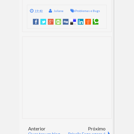
19:40
Juliana
Problemas e Bugs
Anterior
Próximo
Quer ter um blog
Priscila Fago agora é