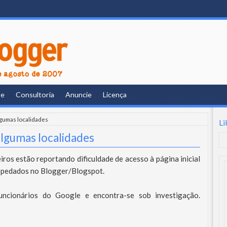
re
Consultoria
Anuncie
Licença
lgumas localidades
Li
algumas localidades
iros estão reportando dificuldade de acesso à página inicial
ospedados no Blogger/Blogspot.
ncionários do Google e encontra-se sob investigação.