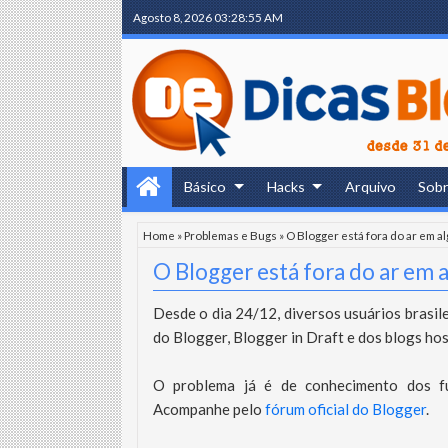
Agosto 8, 2026
03:28:56 AM
Básico
Hacks
Arquivo
Sob
Home
»
Problemas e Bugs
»
O Blogger está fora do ar em a
O Blogger está fora do ar em 
Desde o dia 24/12, diversos usuários brasile
do Blogger, Blogger in Draft e dos blogs h
O problema já é de conhecimento dos fu
Acompanhe pelo
fórum oficial do Blogger
.