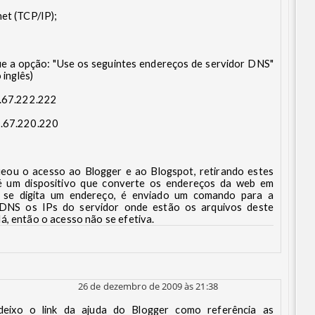
net (TCP/IP);
sque a opção: "Use os seguintes endereços de servidor DNS"
 inglês)
8.67.222.222
8.67.220.220
ueou o acesso ao Blogger e ao Blogspot, retirando estes
 um dispositivo que converte os endereços da web em
 se digita um endereço, é enviado um comando para a
DNS os IPs do servidor onde estão os arquivos deste
á, então o acesso não se efetiva.
26 de dezembro de 2009 às 21:38
deixo o link da ajuda do Blogger como referência as