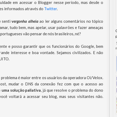
iculdade em acessar o Blogger nesse período, mas desde o
res informados através do
Twitter
.
e senti
v
ergonha alheia
ao ler alguns comentários no tópico
amar, tudo bem, mas apelar, usar palavrões e fazer ameaças
 portugueses vão pensar de nós brasileiros, né?
S
te e posso garantir que os funcionários do Google, bem
n
ande interesse e boa vontade. Sejamos civilizados. E não
TUITO.
 problema é maior entre os usuários da operadora Oi/Velox.
post, mudar o DNS da conexão fez com que o acesso ao
é uma solução paliativa
, já que resolve o problema do dono
você voltará a acessar seu blog, mas seus visitantes não.