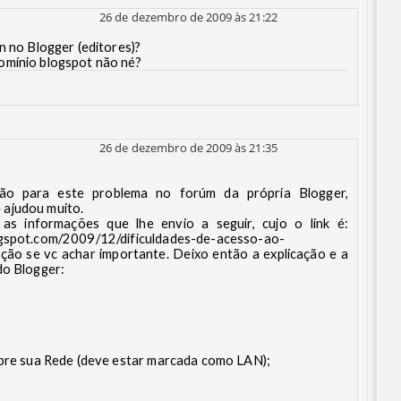
26 de dezembro de 2009 às 21:22
n no Blogger (editores)?
omínio blogspot não né?
26 de dezembro de 2009 às 21:35
ão para este problema no forúm da própria Blogger,
 ajudou muito.
 as informações que lhe envio a seguir, cujo o link é:
ogspot.com/2009/12/dificuldades-de-acesso-ao-
ução se vc achar importante. Deixo então a explicação e a
do Blogger:
obre sua Rede (deve estar marcada como LAN);