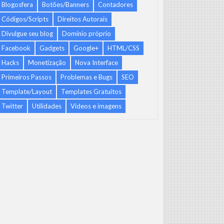
Blogosfera
Botões/Banners
Contadores
Códigos/Scripts
Direitos Autorais
Divulgue seu blog
Domínio próprio
Facebook
Gadgets
Google+
HTML/CSS
Hacks
Monetização
Nova Interface
Primeiros Passos
Problemas e Bugs
SEO
Template/Layout
Templates Gratuitos
Twitter
Utilidades
Vídeos e imagens