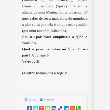
(
Toughest of the Powerpuff Girls
).
Elemento: Tempero (
Spice
). Ela tem a
atitude de uma Menina Superpoderosa. Só
quer saber de ser a mais forte do mundo, e
a pior coisa para ela é ter que usar vestido.
(pra mim também..hahahaha)
Em seu país você aniquilaria o quê?
A
violência
Qual o principal vilão ou Vilã do seu
país?
A corrupção
Valeu Jo!!!!
O outro Meme virá a seguir.
13:28
Anônimo