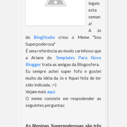
legais
esta
seman
a!
A Jo
do
BlogStudio
criou o Meme "Sou
Superpoderosa"
É uma referência ao modo carinhoso que
a Ariane do
Templates Para Novo
Blogger
trata as amigas da Blogosfera.
Eu sempre achei super fofo e gostei
muito da idéia da Jo e fiquei feliz de ter
sido indicada. ;=)
Vejam mais
aqui.
O meme consiste em respodender as
seguintes perguntas:
As Meninas Superpoderosas são três