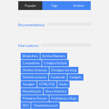
Popular
Tags
Archive
Recomendamos
Marcadores
Blogosfera
Botões/Banners
Contadores
Códigos/Scripts
Direitos Autorais
Divulgue seu blog
Domínio próprio
Facebook
Gadgets
Google+
HTML/CSS
Hacks
Monetização
Nova Interface
Primeiros Passos
Problemas e Bugs
SEO
Template/Layout