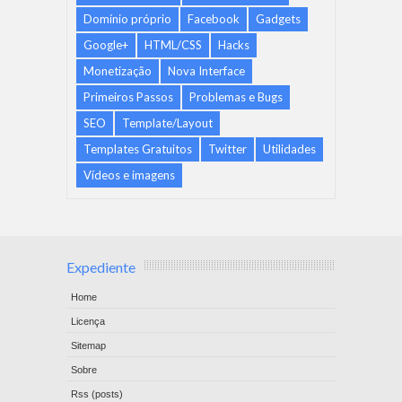
Domínio próprio
Facebook
Gadgets
Google+
HTML/CSS
Hacks
Monetização
Nova Interface
Primeiros Passos
Problemas e Bugs
SEO
Template/Layout
Templates Gratuitos
Twitter
Utilidades
Vídeos e imagens
Expediente
Home
Licença
Sitemap
Sobre
Rss (posts)