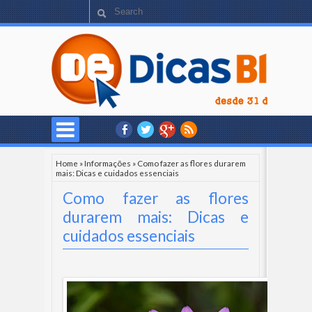
Home
»
Informações
»
Como fazer as flores durarem
mais: Dicas e cuidados essenciais
Como fazer as flores
durarem mais: Dicas e
cuidados essenciais