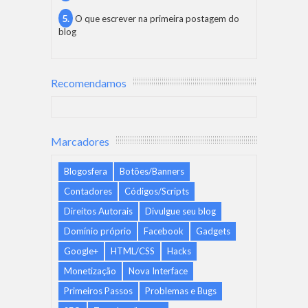
O que escrever na primeira postagem do
blog
Recomendamos
Marcadores
Blogosfera
Botões/Banners
Contadores
Códigos/Scripts
Direitos Autorais
Divulgue seu blog
Domínio próprio
Facebook
Gadgets
Google+
HTML/CSS
Hacks
Monetização
Nova Interface
Primeiros Passos
Problemas e Bugs