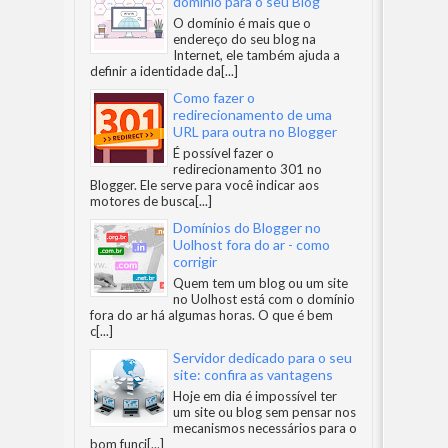
domínio para o seu Blog
O domínio é mais que o
endereço do seu blog na
Internet, ele também ajuda a
definir a identidade da
[...]
Como fazer o
redirecionamento de uma
URL para outra no Blogger
É possível fazer o
redirecionamento 301 no
Blogger. Ele serve para você indicar aos
motores de busca
[...]
Domínios do Blogger no
Uolhost fora do ar - como
corrigir
Quem tem um blog ou um site
no Uolhost está com o domínio
fora do ar há algumas horas. O que é bem
c
[...]
Servidor dedicado para o seu
site: confira as vantagens
Hoje em dia é impossível ter
um site ou blog sem pensar nos
mecanismos necessários para o
bom funci
[...]