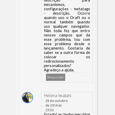
descrição para
mecanismos,
configurações - metatags
- descrição. Ocorre
quando uso o Draft ou o
normal também quando
uso qualquer navegador.
Não toda fez que entro
nesses campos que da
esse problema, tou com
esse problema desde o
lançamento. Gostaria de
saber se a outra forma de
colocar os
redirecionamento
personalizados?
Agradeço a ajuda.
Responder
Helena Iwatani
29 de outubro
de 2014 às
23:32
Errado! eu tenho meu blog