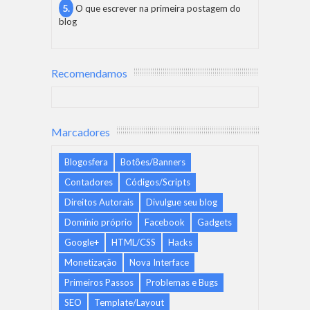
O que escrever na primeira postagem do
blog
Recomendamos
Marcadores
Blogosfera
Botões/Banners
Contadores
Códigos/Scripts
Direitos Autorais
Divulgue seu blog
Domínio próprio
Facebook
Gadgets
Google+
HTML/CSS
Hacks
Monetização
Nova Interface
Primeiros Passos
Problemas e Bugs
SEO
Template/Layout