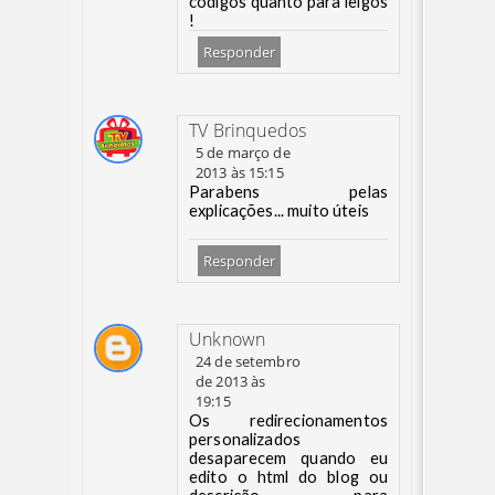
códigos quanto para leigos
!
Responder
TV Brinquedos
5 de março de
2013 às 15:15
Parabens pelas
explicações... muito úteis
Responder
Unknown
24 de setembro
de 2013 às
19:15
Os redirecionamentos
personalizados
desaparecem quando eu
edito o html do blog ou