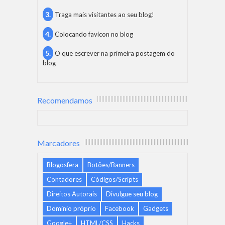
Traga mais visitantes ao seu blog!
Colocando favicon no blog
O que escrever na primeira postagem do
blog
Recomendamos
Marcadores
Blogosfera
Botões/Banners
Contadores
Códigos/Scripts
Direitos Autorais
Divulgue seu blog
Domínio próprio
Facebook
Gadgets
Google+
HTML/CSS
Hacks