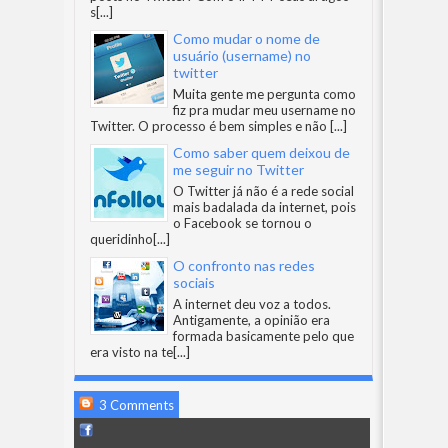
s
[...]
Como mudar o nome de
usuário (username) no
twitter
Muita gente me pergunta como
fiz pra mudar meu username no
Twitter. O processo é bem simples e não
[...]
Como saber quem deixou de
me seguir no Twitter
O Twitter já não é a rede social
mais badalada da internet, pois
o Facebook se tornou o
queridinho
[...]
O confronto nas redes
sociais
A internet deu voz a todos.
Antigamente, a opinião era
formada basicamente pelo que
era visto na te
[...]
3 Comments