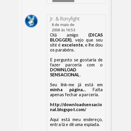
Jr. & Ronyfight
8 de maio de
2008 às 16:53
Olá amigo
(DICAS
BLOGGER)
, vejo que seu
sité é
excelente
, e lhe dou
os parabéns.
E pergunto se gostaria de
fazer parceria com o
DOWNLOAD
SENSACIONAL
.
Seu link-me já está em
minha página...
Falta
apenas fechar a parceria.
http://downloadsensacio
nal.blogspot.com/
Aqui está meu endereço,
entra lá e dê uma espiada.