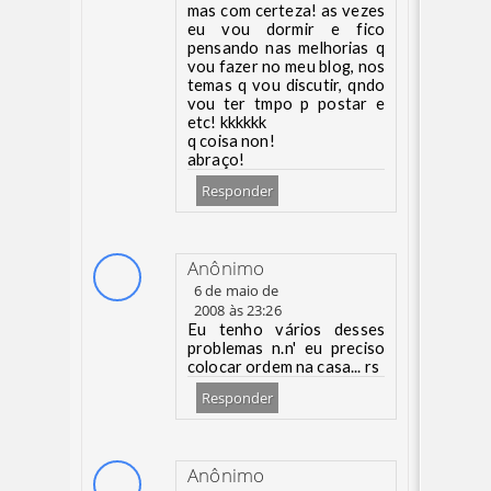
mas com certeza! as vezes
eu vou dormir e fico
pensando nas melhorias q
vou fazer no meu blog, nos
temas q vou discutir, qndo
vou ter tmpo p postar e
etc! kkkkkk
q coisa non!
abraço!
Responder
Anônimo
6 de maio de
2008 às 23:26
Eu tenho vários desses
problemas n.n' eu preciso
colocar ordem na casa... rs
Responder
Anônimo