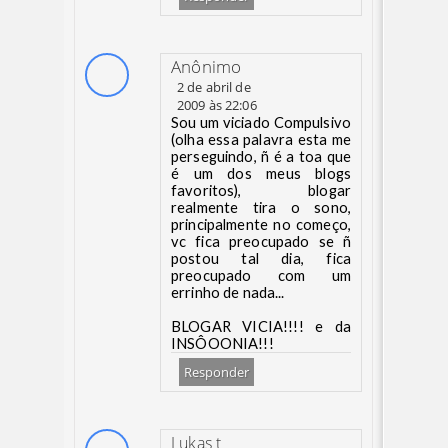
Anônimo
2 de abril de
2009 às 22:06
Sou um viciado Compulsivo
(olha essa palavra esta me
perseguindo, ñ é a toa que
é um dos meus blogs
favoritos), blogar
realmente tira o sono,
principalmente no começo,
vc fica preocupado se ñ
postou tal dia, fica
preocupado com um
errinho de nada...
BLOGAR VICIA!!!! e da
INSÔOONIA!!!
Responder
Lukas t