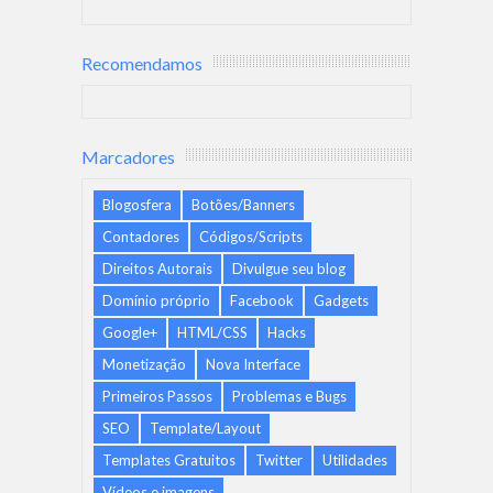
Recomendamos
Marcadores
Blogosfera
Botões/Banners
Contadores
Códigos/Scripts
Direitos Autorais
Divulgue seu blog
Domínio próprio
Facebook
Gadgets
Google+
HTML/CSS
Hacks
Monetização
Nova Interface
Primeiros Passos
Problemas e Bugs
SEO
Template/Layout
Templates Gratuitos
Twitter
Utilidades
Vídeos e imagens