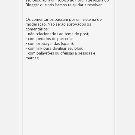
seu blog, abra um tópico no
Fórum de Ajuda do
Blogger
que nós iremos te ajudar a resolver.
Os comentários passam por um sistema de
moderação. Não serão aprovados os
comentários:
- não relacionados ao tema do post;
- com pedidos de parceria;
- com propagandas (spam);
- com link para divulgar seu blog;
- com palavrões ou ofensas a pessoas e
marcas;