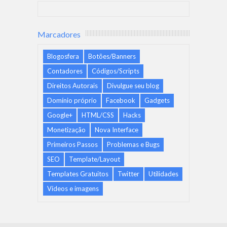
Marcadores
Blogosfera
Botões/Banners
Contadores
Códigos/Scripts
Direitos Autorais
Divulgue seu blog
Domínio próprio
Facebook
Gadgets
Google+
HTML/CSS
Hacks
Monetização
Nova Interface
Primeiros Passos
Problemas e Bugs
SEO
Template/Layout
Templates Gratuitos
Twitter
Utilidades
Vídeos e imagens