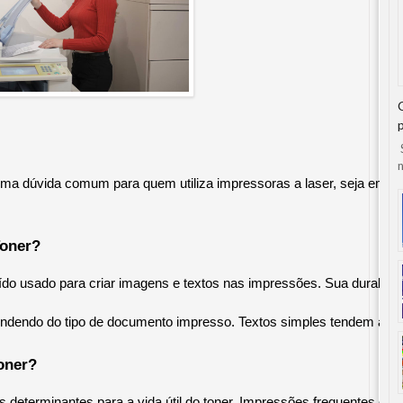
S
n
uma dúvida comum para quem utiliza impressoras a laser, seja em um
Toner?
o usado para criar imagens e textos nas impressões. Sua durabilid
pendendo do tipo de documento impresso. Textos simples tendem a c
oner?
es determinantes para a vida útil do toner. Impressões frequentes 