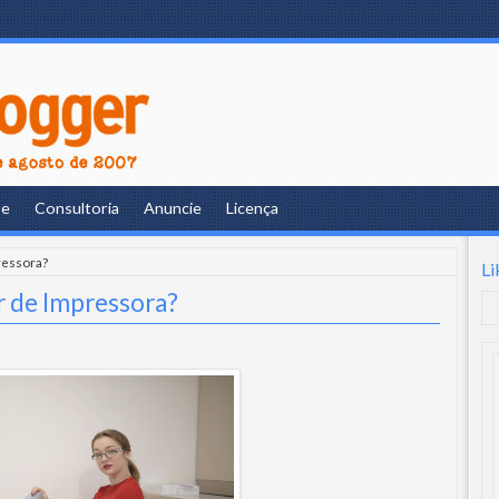
re
Consultoria
Anuncie
Licença
ressora?
Li
 de Impressora?