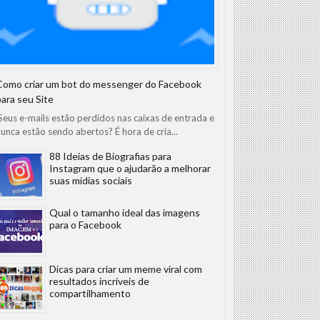
Como criar um bot do messenger do Facebook
para seu Site
eus e-mails estão perdidos nas caixas de entrada e
unca estão sendo abertos? É hora de cria...
 escritório movimentado ou em casa. A vida útil do toner depende d
88 Ideias de Biografias para
Instagram que o ajudarão a melhorar
suas mídias sociais
Qual o tamanho ideal das imagens
para o Facebook
ade é medida pelo número de páginas que ele consegue imprimir ante
onsumir menos toner, enquanto imagens ou gráficos com grande pree
Dicas para criar um meme viral com
resultados incríveis de
compartilhamento
de documentos coloridos ou com gráficos detalhados consomem mais to