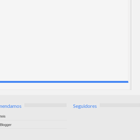
mendamos
Seguidores
teis
Blogger