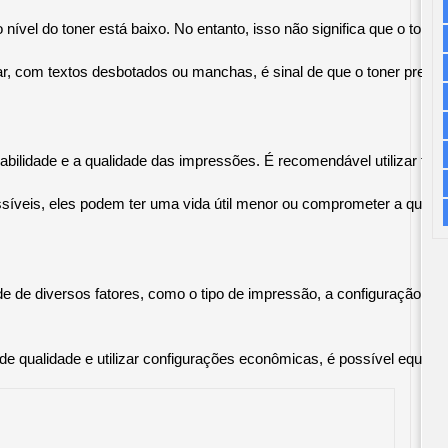
ível do toner está baixo. No entanto, isso não significa que o toner
, com textos desbotados ou manchas, é sinal de que o toner precisa
abilidade e a qualidade das impressões. É recomendável utilizar ton
íveis, eles podem ter uma vida útil menor ou comprometer a quali
de diversos fatores, como o tipo de impressão, a configuração da imp
e qualidade e utilizar configurações econômicas, é possível equilib