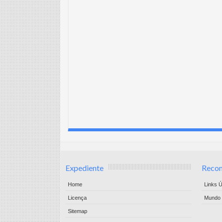
Expediente
Reco
Home
Links Ú
Licença
Mundo 
Sitemap