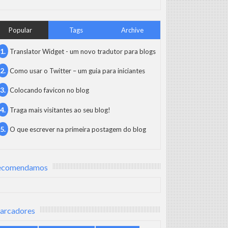
sas, possuem cartuchos de toner com maior capacidade em compara
Popular
Tags
Archive
Translator Widget - um novo tradutor para blogs
 para impressora.
Como usar o Twitter – um guia para iniciantes
Colocando favicon no blog
Traga mais visitantes ao seu blog!
figuração é ideal para documentos internos ou que não exijam alta
O que escrever na primeira postagem do blog
sa prática também ajuda a reduzir o desperdício de papel.
ecomendamos
nge da luz direta e de fontes de calor, para evitar que o pó se dete
arcadores