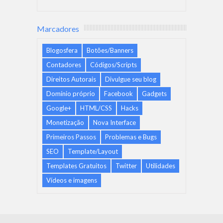
Marcadores
Blogosfera
Botões/Banners
Contadores
Códigos/Scripts
Direitos Autorais
Divulgue seu blog
Domínio próprio
Facebook
Gadgets
Google+
HTML/CSS
Hacks
Monetização
Nova Interface
Primeiros Passos
Problemas e Bugs
SEO
Template/Layout
Templates Gratuitos
Twitter
Utilidades
Vídeos e imagens