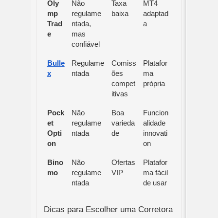
Oly
Não
Taxa
MT4
mp
regulame
baixa
adaptad
Trad
ntada,
a
e
mas
confiável
Bulle
Regulame
Comiss
Platafor
x
ntada
ões
ma
compet
própria
itivas
Pock
Não
Boa
Funcion
et
regulame
varieda
alidade
Opti
ntada
de
innovati
on
on
Bino
Não
Ofertas
Platafor
mo
regulame
VIP
ma fácil
ntada
de usar
Dicas para Escolher uma Corretora