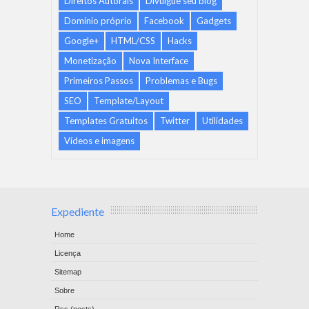
Direitos Autorais
Divulgue seu blog
Domínio próprio
Facebook
Gadgets
Google+
HTML/CSS
Hacks
Monetização
Nova Interface
Primeiros Passos
Problemas e Bugs
SEO
Template/Layout
Templates Gratuitos
Twitter
Utilidades
Vídeos e imagens
Expediente
Home
Licença
Sitemap
Sobre
Rss (posts)