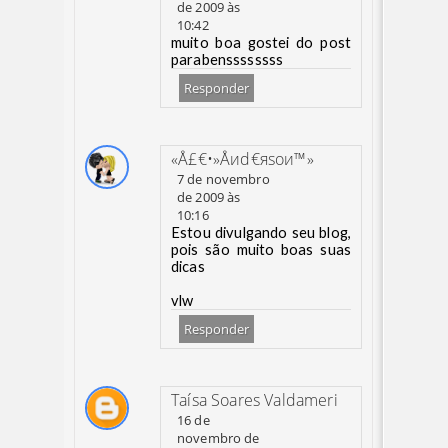
de 2009 às
10:42
muito boa gostei do post
parabenssssssss
Responder
«Å£€•»Åиd€яsoи™»
7 de novembro
de 2009 às
10:16
Estou divulgando seu blog,
pois são muito boas suas
dicas
vlw
Responder
Taísa Soares Valdameri
16 de
novembro de