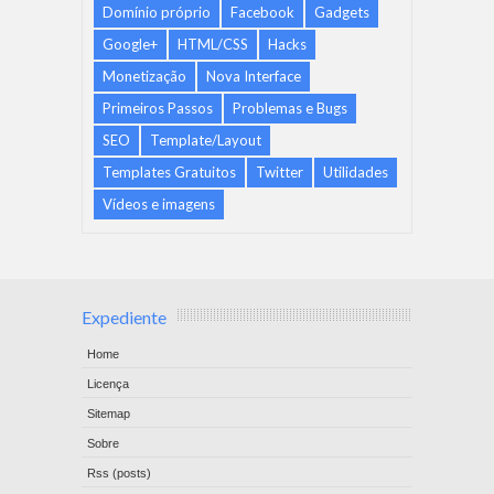
Domínio próprio
Facebook
Gadgets
Google+
HTML/CSS
Hacks
Monetização
Nova Interface
Primeiros Passos
Problemas e Bugs
SEO
Template/Layout
Templates Gratuitos
Twitter
Utilidades
Vídeos e imagens
Expediente
Home
Licença
Sitemap
Sobre
Rss (posts)