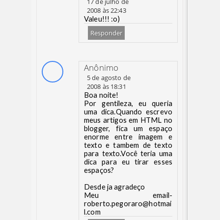
17 de julho de
2008 às 22:43
Valeu!!! :o)
Responder
Anônimo
5 de agosto de
2008 às 18:31
Boa noite!
Por gentileza, eu queria
uma dica.Quando escrevo
meus artigos em HTML no
blogger, fica um espaço
enorme entre imagem e
texto e tambem de texto
para texto.Você teria uma
dica para eu tirar esses
espaços?
Desde ja agradeço
Meu email-
roberto.pegoraro@hotmai
l.com