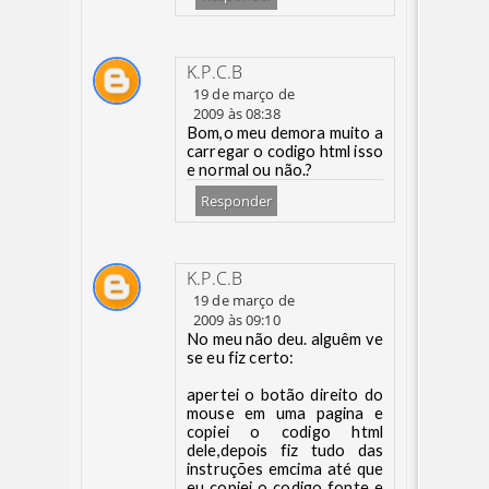
K.P.C.B
19 de março de
2009 às 08:38
Bom,o meu demora muito a
carregar o codigo html isso
e normal ou não.?
Responder
K.P.C.B
19 de março de
2009 às 09:10
No meu não deu. alguêm ve
se eu fiz certo:
apertei o botão direito do
mouse em uma pagina e
copiei o codigo html
dele,depois fiz tudo das
instruções emcima até que
eu copiei o codigo fonte e