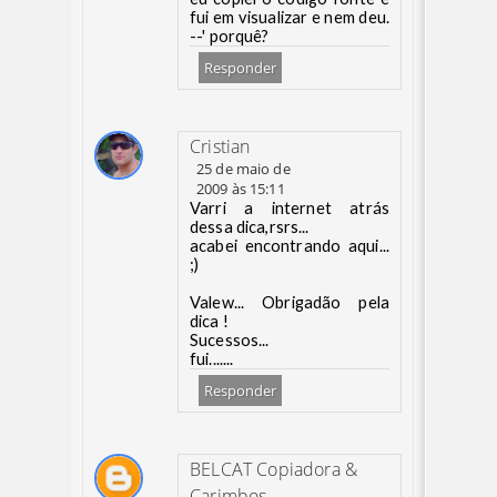
fui em visualizar e nem deu.
--' porquê?
Responder
Cristian
25 de maio de
2009 às 15:11
Varri a internet atrás
dessa dica,rsrs...
acabei encontrando aqui...
;)
Valew... Obrigadão pela
dica !
Sucessos...
fui.......
Responder
BELCAT Copiadora &
Carimbos